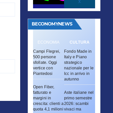
y
BECONOMYNEWS
ECONOMIA
CULTURA
Campi Flegrei,
Fondo Made in
500 persone
Italy e Piano
sfollate. Oggi
strategico
vertice con
nazionale per le
Piantedosi
Icc in arrivo in
autunno
Open Fiber,
fatturato e
Aste italiane nel
margini in
primo semestre
crescita: clienti a
2026: scambi
quota 4,1 milioni
vivaci ma