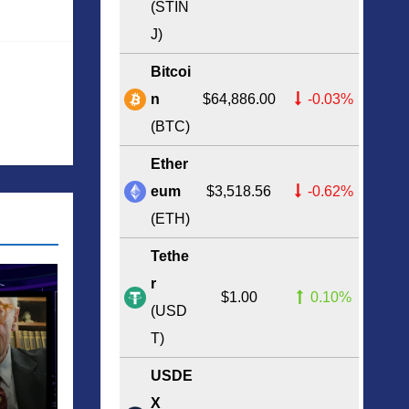
(STIN
J)
Bitcoi
n
$64,886.00
-0.03%
(BTC)
Ether
eum
$3,518.56
-0.62%
(ETH)
Tethe
r
$1.00
0.10%
(USD
T)
:
USDE
X