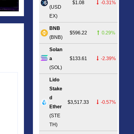
?
$1.08
-0.31%
(USD
EX)
BNB
$596.22
0.29%
(BNB)
Solan
a
$133.61
-2.39%
(SOL)
Lido
Stake
d
$3,517.33
-0.57%
Ether
(STE
TH)