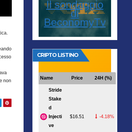
Il sondaggio
di
BeconomyTv
ica.
reando
CRIPTO LISTINO
ccesso
rava
Name
Price
24H (%)
e non
Stride
Stake
d
Injecti
$16.51
-4.18%
ve