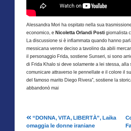
Alessandra Mori ha ospitato nella sua trasmission
economico, e
Nicoletta Orlandi Posti
giornalista 
La discussione si è infiammata quando hanno parl
messicana venne deciso a tavolino da abili mercanti
il personaggio Frida, sostiene Sunseri, si sono arri
di Frida Khalo si deve solamente a lei stessa, alla 
comunicare attraverso le pennellate e il colore il s
del famoso marito Diego Rivera”, sostiene la storic
abbandonò mai
Navigazione
“DONNA, VITA, LIBERTÀ”, Laika
Co
omaggia le donne iraniane
Fa