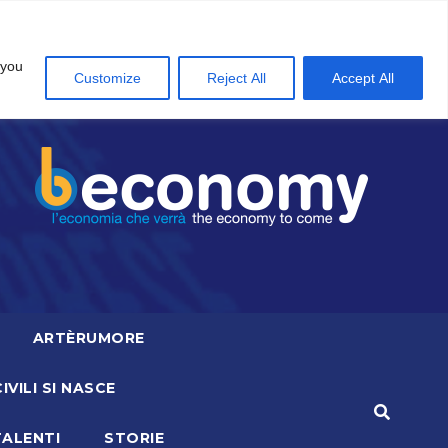
 you
Customize
Reject All
Accept All
ARTÈRUMORE
CIVILI SI NASCE
TALENTI
STORIE