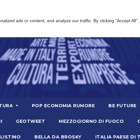
ized ads or content, and analyze our traffic. By clicking "Accept All",
TURA
POP ECONOMIA RUMORE
BE FUTURE
I
GEOTWEET
MEZZOGIORNO DI FUOCO
LISTINO
BELLA DA BROSKY
ITALIA PAESE DI 