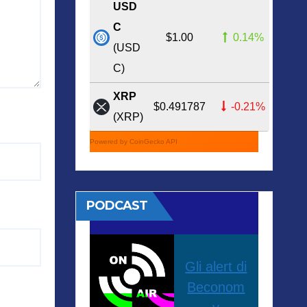
USD
C
$1.00
0.14%
(USD
C)
XRP
$0.491787
-0.21%
(XRP)
Powered by CoinGecko API
PODCAST
Gli alert di
Beconom