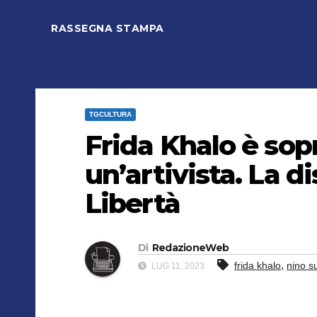
RASSEGNA STAMPA
TGCULTURA
Frida Khalo è sop
un’artivista. La d
Libertà
Di
RedazioneWeb
,
frida khalo
nino s
LUG 11, 2023