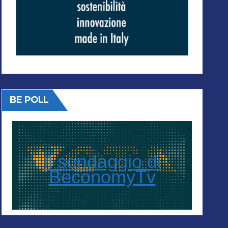
BE POLL
Il sondaggio di
BeconomyTv