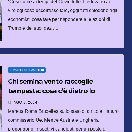
“Così come ai tempi del Covid tutti chiedevano ai
virologi cosa occorresse fare, oggi tutti chiedono agli
economisti cosa fare per rispondere alle azioni di
Trump e dei suoi dazi.…
IL PUNTO DI GUALTIERI
Chi semina vento raccoglie
tempesta: cosa c’è dietro lo
scontro Roma-Bruxelles
AGO 1, 2024
Maretta Roma Bruxelles sullo stato di diritto e il futuro
commissario Ue. Mentre Austria e Ungheria
propongono i rispettivi candidati per un posto di