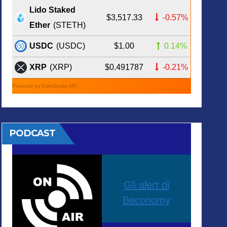
Lido Staked
$3,517.33
-0.57%
Ether
(STETH)
$1.00
0.14%
USDC
(USDC)
$0.491787
-0.21%
XRP
(XRP)
Powered by CoinGecko API
PODCAST
Gli alert di
Beconomy