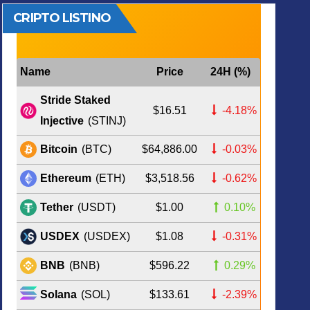
CRIPTO LISTINO
Name
Price
24H (%)
Stride Staked
$16.51
-4.18%
Injective
(STINJ)
$64,886.00
-0.03%
Bitcoin
(BTC)
$3,518.56
-0.62%
Ethereum
(ETH)
$1.00
0.10%
Tether
(USDT)
$1.08
-0.31%
USDEX
(USDEX)
$596.22
0.29%
BNB
(BNB)
$133.61
-2.39%
Solana
(SOL)