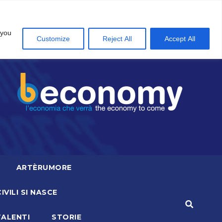
 you
Customize
Reject All
Accept All
ARTÈRUMORE
CIVILI SI NASCE
TALENTI
STORIE