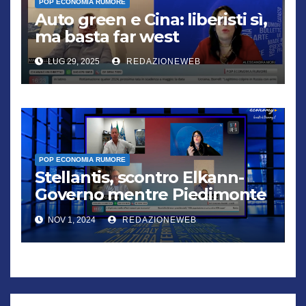
POP ECONOMIA RUMORE
Auto green e Cina: liberisti sì,
ma basta far west
LUG 29, 2025
REDAZIONEWEB
POP ECONOMIA RUMORE
Stellantis, scontro Elkann-
Governo mentre Piedimonte
trema
NOV 1, 2024
REDAZIONEWEB