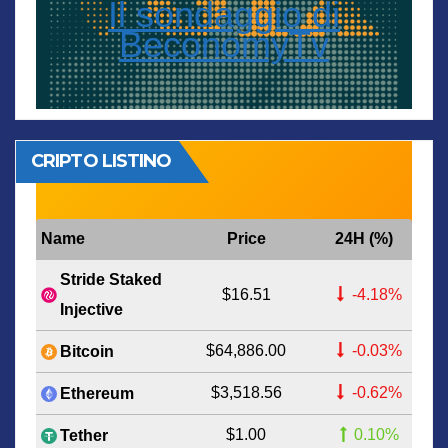
Il sondaggio di
BeconomyTv
CRIPTO LISTINO
Name
Price
24H (%)
Stride Staked
$16.51
-4.18%
Injective
$64,886.00
-0.03%
Bitcoin
$3,518.56
-0.62%
Ethereum
$1.00
0.10%
Tether