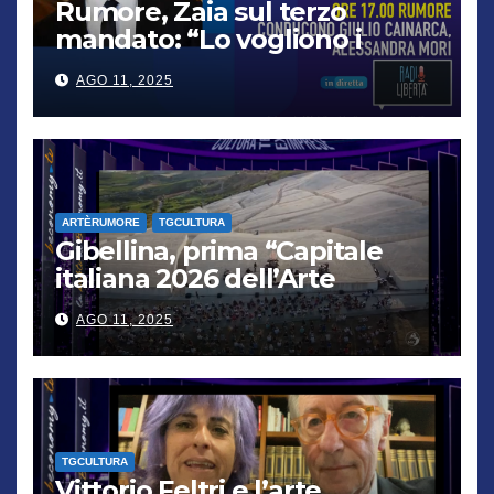
Rumore, Zaia sul terzo
mandato: “Lo vogliono i
cittadini, chi non lo capisce
AGO 11, 2025
verrà punito”
ARTÈRUMORE
TGCULTURA
Gibellina, prima “Capitale
italiana 2026 dell’Arte
contemporanea”
AGO 11, 2025
TGCULTURA
Vittorio Feltri e l’arte