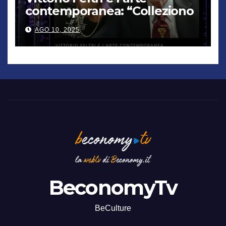
contemporanea: “Colleziono
De Chirico. Cattelan? Un
AGO 10, 2025
genio”
BeconomyTv
BeCulture