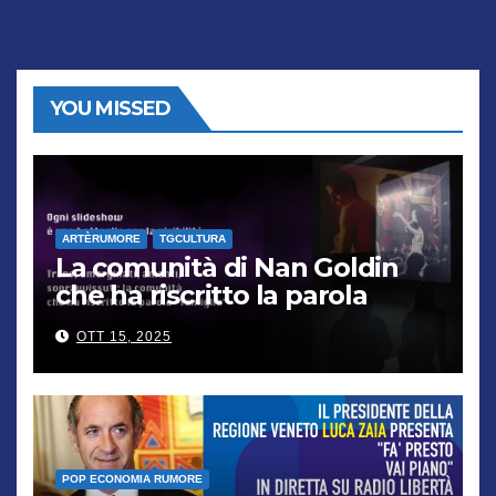
YOU MISSED
ARTÈRUMORE
TGCULTURA
La comunità di Nan Goldin
che ha riscritto la parola
“famiglia”
OTT 15, 2025
POP ECONOMIA RUMORE