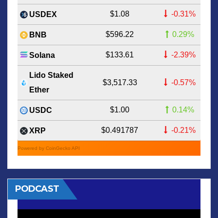
$1.08
-0.31%
USDEX
$596.22
0.29%
BNB
$133.61
-2.39%
Solana
Lido Staked
$3,517.33
-0.57%
Ether
$1.00
0.14%
USDC
$0.491787
-0.21%
XRP
Powered by CoinGecko API
PODCAST