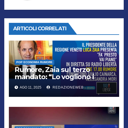
ARTICOLI CORRELATI
POP ECONOMIA RUMORE
Rumore, Zaia sul terzo
mandato: “Lo vogliono i
cittadini, chi non lo capisce
AGO 11, 2025
REDAZIONEWEB
verrà punito”