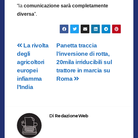
“la
comunicazione sarà completamente
diversa
”.
Navigazione
La rivolta
Panetta traccia
degli
l’inversione di rotta,
articoli
agricoltori
20mila irriducibili sul
europei
trattore in marcia su
infiamma
Roma
l’India
Di
RedazioneWeb