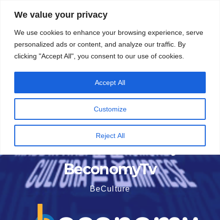
Vai
5 Agosto 2026
16:04
We value your privacy
al
We use cookies to enhance your browsing experience, serve
contenuto
personalized ads or content, and analyze our traffic. By
clicking "Accept All", you consent to our use of cookies.
Accept All
Customize
Reject All
BeconomyTv
BeCulture