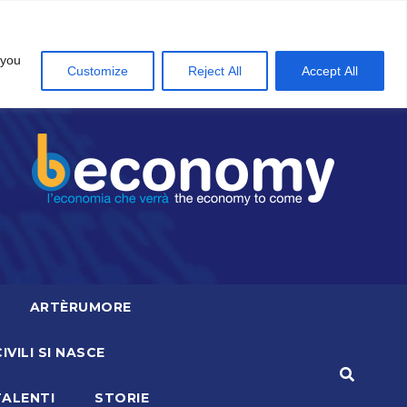
 you
Customize
Reject All
Accept All
ARTÈRUMORE
CIVILI SI NASCE
TALENTI
STORIE