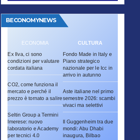
BECONOMYNEWS
ECONOMIA
CULTURA
Ex Ilva, ci sono
Fondo Made in Italy e
condizioni per valutare
Piano strategico
cordata italiana
nazionale per le Icc in
arrivo in autunno
CO2, come funziona il
mercato e perché il
Aste italiane nel primo
prezzo è tornato a salire
semestre 2026: scambi
vivaci ma selettivi
Seltin Group a Termini
Imerese: nuovo
Il Guggenheim tra due
laboratorio e Academy
mondi: Abu Dhabi
per tecnici 4.0
inaugura, Bilbao