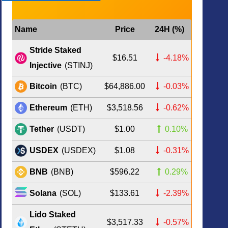
Name
Price
24H (%)
Stride Staked
$16.51
-4.18%
Injective
(STINJ)
$64,886.00
-0.03%
Bitcoin
(BTC)
$3,518.56
-0.62%
Ethereum
(ETH)
$1.00
0.10%
Tether
(USDT)
$1.08
-0.31%
USDEX
(USDEX)
$596.22
0.29%
BNB
(BNB)
$133.61
-2.39%
Solana
(SOL)
Lido Staked
$3,517.33
-0.57%