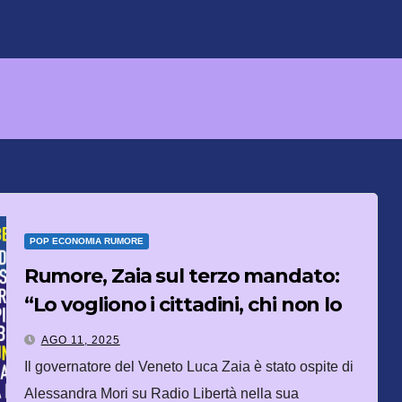
POP ECONOMIA RUMORE
Rumore, Zaia sul terzo mandato:
“Lo vogliono i cittadini, chi non lo
capisce verrà punito”
AGO 11, 2025
Il governatore del Veneto Luca Zaia è stato ospite di
Alessandra Mori su Radio Libertà nella sua