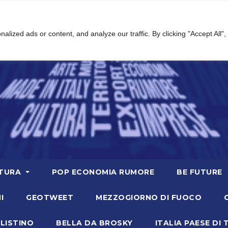
ized ads or content, and analyze our traffic. By clicking "Accept All",
TURA
POP ECONOMIA RUMORE
BE FUTURE
I
GEOTWEET
MEZZOGIORNO DI FUOCO
LISTINO
BELLA DA BROSKY
ITALIA PAESE DI 