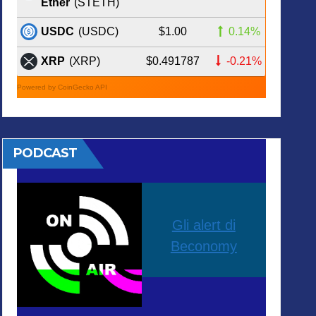
Ether
(STETH)
$1.00
0.14%
USDC
(USDC)
$0.491787
-0.21%
XRP
(XRP)
Powered by CoinGecko API
PODCAST
Gli alert di
Beconomy