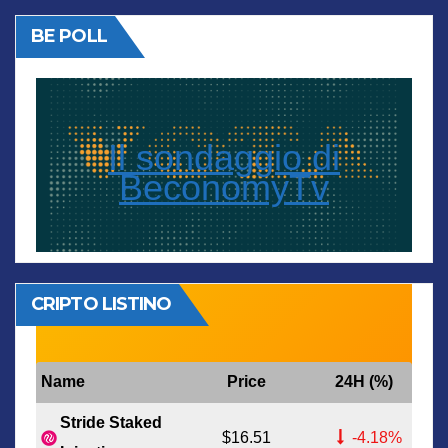
BE POLL
Il sondaggio di
BeconomyTv
CRIPTO LISTINO
Name
Price
24H (%)
Stride Staked
$16.51
-4.18%