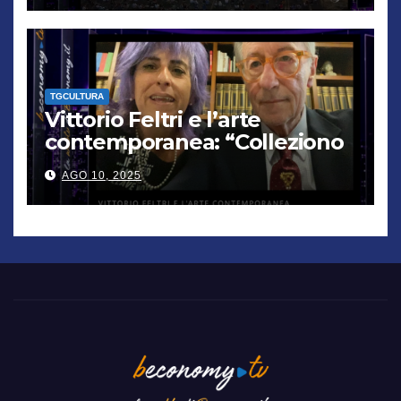
TGCULTURA
Vittorio Feltri e l’arte
contemporanea: “Colleziono
De Chirico. Cattelan? Un
AGO 10, 2025
genio”