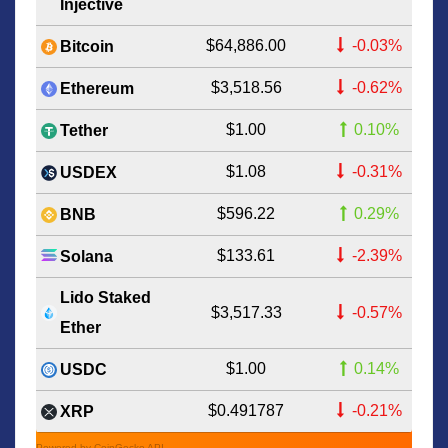
Injective
$64,886.00
-0.03%
Bitcoin
$3,518.56
-0.62%
Ethereum
$1.00
0.10%
Tether
$1.08
-0.31%
USDEX
$596.22
0.29%
BNB
$133.61
-2.39%
Solana
Lido Staked
$3,517.33
-0.57%
Ether
$1.00
0.14%
USDC
$0.491787
-0.21%
XRP
Powered by CoinGecko API