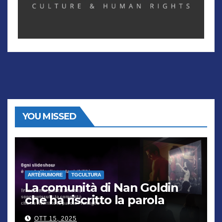
YOU MISSED
ARTÈRUMORE
TGCULTURA
La comunità di Nan Goldin
che ha riscritto la parola
“famiglia”
OTT 15, 2025