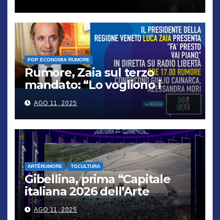
POP ECONOMIA RUMORE
Rumore, Zaia sul terzo
mandato: “Lo vogliono i
cittadini, chi non lo capisce
AGO 11, 2025
verrà punito”
ARTÈRUMORE
TGCULTURA
Gibellina, prima “Capitale
italiana 2026 dell’Arte
contemporanea”
AGO 11, 2025