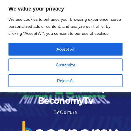
Vai
5 Agosto 2026
8:11
We value your privacy
al
We use cookies to enhance your browsing experience, serve
contenuto
personalized ads or content, and analyze our traffic. By
clicking "Accept All", you consent to our use of cookies.
Accept All
Customize
Reject All
BeconomyTv
BeCulture