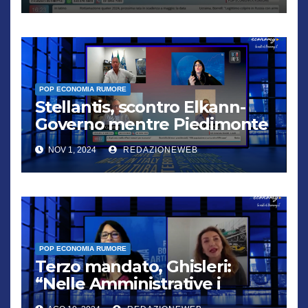
POP ECONOMIA RUMORE
Stellantis, scontro Elkann-
Governo mentre Piedimonte
trema
NOV 1, 2024
REDAZIONEWEB
POP ECONOMIA RUMORE
Terzo mandato, Ghisleri:
“Nelle Amministrative i
cittadini votano l’uomo non il