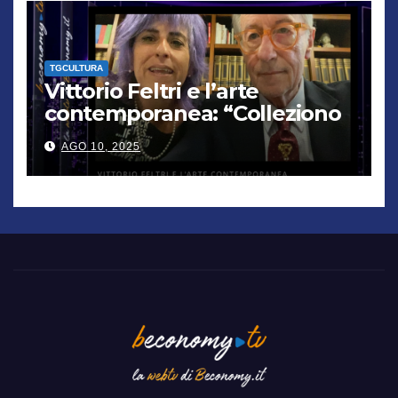
TGCULTURA
Vittorio Feltri e l’arte
contemporanea: “Colleziono
De Chirico. Cattelan? Un
AGO 10, 2025
genio”