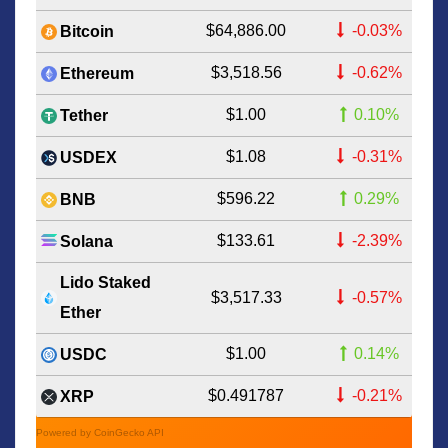
$64,886.00
-0.03%
Bitcoin
$3,518.56
-0.62%
Ethereum
$1.00
0.10%
Tether
$1.08
-0.31%
USDEX
$596.22
0.29%
BNB
$133.61
-2.39%
Solana
Lido Staked
$3,517.33
-0.57%
Ether
$1.00
0.14%
USDC
$0.491787
-0.21%
XRP
Powered by CoinGecko API