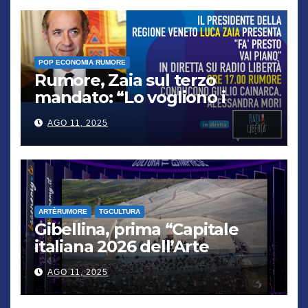
POP ECONOMIA RUMORE
Rumore, Zaia sul terzo
mandato: “Lo vogliono i
cittadini, chi non lo capisce
AGO 11, 2025
verrà punito”
ARTÈRUMORE
TGCULTURA
Gibellina, prima “Capitale
italiana 2026 dell’Arte
contemporanea”
AGO 11, 2025