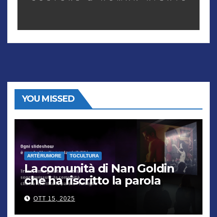
YOU MISSED
ARTÈRUMORE
TGCULTURA
La comunità di Nan Goldin
che ha riscritto la parola
“famiglia”
OTT 15, 2025