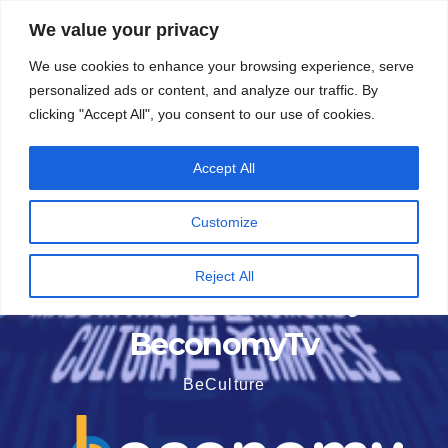
Vai
5 Agosto 2026
8:12
We value your privacy
al
We use cookies to enhance your browsing experience, serve
contenuto
personalized ads or content, and analyze our traffic. By
clicking "Accept All", you consent to our use of cookies.
Accept All
Customize
Reject All
BeconomyTv
BeCulture