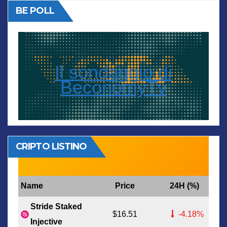
BE POLL
Il sondaggio di
BeconomyTv
CRIPTO LISTINO
Name
Price
24H (%)
Stride Staked
$16.51
-4.18%
Injective