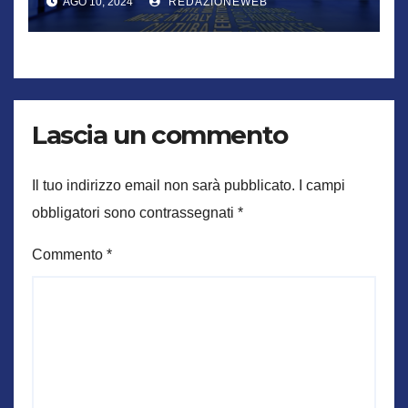
AGO 10, 2024
REDAZIONEWEB
partito”
Lascia un commento
Il tuo indirizzo email non sarà pubblicato.
I campi
obbligatori sono contrassegnati
*
Commento
*