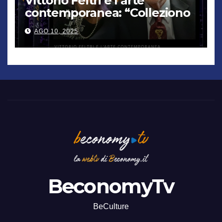
Vittorio Feltri e l’arte
contemporanea: “Colleziono
De Chirico. Cattelan? Un
AGO 10, 2025
genio”
BeconomyTv
BeCulture