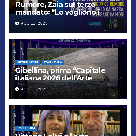
Rumore, Zaia sul terzo
mandato: “Lo vogliono i
cittadini, chi non lo capisce
AGO 11, 2025
verrà punito”
ARTÈRUMORE
TGCULTURA
Gibellina, prima “Capitale
italiana 2026 dell’Arte
contemporanea”
AGO 11, 2025
TGCULTURA