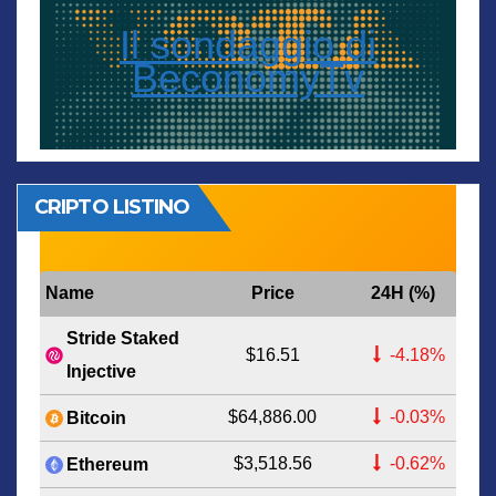
Il sondaggio di
BeconomyTv
CRIPTO LISTINO
Name
Price
24H (%)
Stride Staked
$16.51
-4.18%
Injective
$64,886.00
-0.03%
Bitcoin
$3,518.56
-0.62%
Ethereum