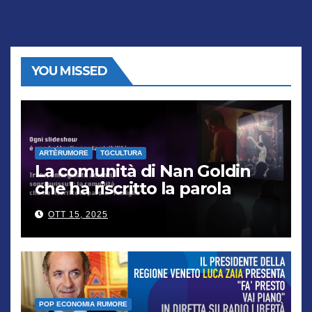
YOU MISSED
ARTÈRUMORE
TGCULTURA
La comunità di Nan Goldin
che ha riscritto la parola
“famiglia”
OTT 15, 2025
POP ECONOMIA RUMORE