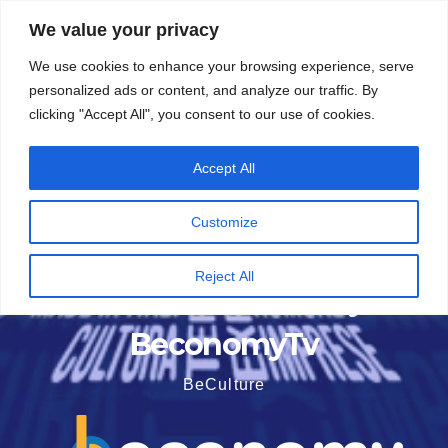
Vai
5 Agosto 2026
8:12
We value your privacy
al
We use cookies to enhance your browsing experience, serve
contenuto
personalized ads or content, and analyze our traffic. By
clicking "Accept All", you consent to our use of cookies.
Accept All
Customize
Reject All
BeconomyTv
BeCulture