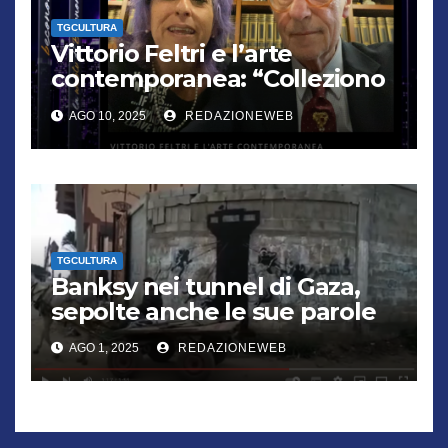
TGCULTURA
Vittorio Feltri e l’arte
contemporanea: “Colleziono
De Chirico. Cattelan? Un
AGO 10, 2025
REDAZIONEWEB
genio”
TGCULTURA
Banksy nei tunnel di Gaza,
sepolte anche le sue parole
AGO 1, 2025
REDAZIONEWEB