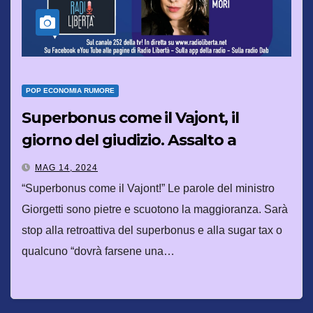
POP ECONOMIA RUMORE
Superbonus come il Vajont, il
giorno del giudizio. Assalto a
Kharviz: la mossa di Putin
MAG 14, 2024
“Superbonus come il Vajont!” Le parole del ministro
Giorgetti sono pietre e scuotono la maggioranza. Sarà
stop alla retroattiva del superbonus e alla sugar tax o
qualcuno “dovrà farsene una…