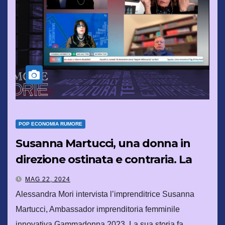
POP ECONOMIA RUMORE
Susanna Martucci, una donna in
direzione ostinata e contraria. La
storia che fa RUMORE
MAG 22, 2024
Alessandra Mori intervista l’imprenditrice Susanna
Martucci, Ambassador imprenditoria femminile
innovativa Gammadonna 2023. La sua storia fa