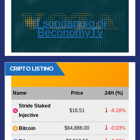
Il sondaggio di
BeconomyTv
CRIPTO LISTINO
Name
Price
24H (%)
Stride Staked
$16.51
-4.18%
Injective
$64,886.00
-0.03%
Bitcoin