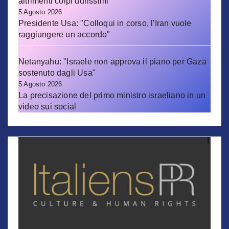
altrimenti colpi durissimi"
5 Agosto 2026
Presidente Usa: "Colloqui in corso, l'Iran vuole
raggiungere un accordo"
Netanyahu: "Israele non approva il piano per Gaza
sostenuto dagli Usa"
5 Agosto 2026
La precisazione del primo ministro israeliano in un
video sui social