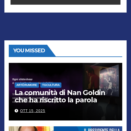
YOU MISSED
ARTÈRUMORE
TGCULTURA
La comunità di Nan Goldin
che ha riscritto la parola
“famiglia”
OTT 15, 2025