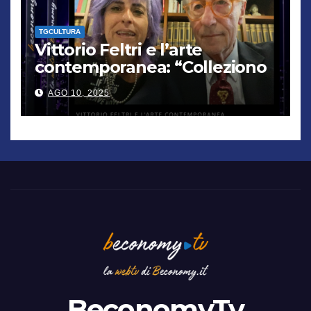
TGCULTURA
Vittorio Feltri e l’arte
contemporanea: “Colleziono
De Chirico. Cattelan? Un
AGO 10, 2025
genio”
BeconomyTv