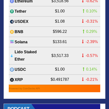
$3,518.56
-0.62%
Ethereum
$1.00
0.10%
Tether
$1.08
-0.31%
USDEX
$596.22
0.29%
BNB
$133.61
-2.39%
Solana
Lido Staked
$3,517.33
-0.57%
Ether
$1.00
0.14%
USDC
$0.491787
-0.21%
XRP
Powered by CoinGecko API
PODCAST