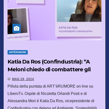
ARTÈRUMORE
Katia Da Ros (Confindustria): “A
Meloni chiedo di combattere gli
stereotipi di genere con la cultura”
MAG 29, 2024
Pillola della puntata di ART’èRUMORE on line su
LiberoTv. Ospite di Nicoletta Orlandi Posti e di
Alessandra Mori è Katia Da Ros, vicepresidente di
Confindustria con delega ad Ambiente, Sostenibilità…