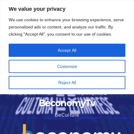
Vai
5 Agosto 2026
14:37
We value your privacy
al
We use cookies to enhance your browsing experience, serve
contenuto
personalized ads or content, and analyze our traffic. By
clicking "Accept All", you consent to our use of cookies.
Accept All
Customize
Reject All
BeconomyTv
BeCulture