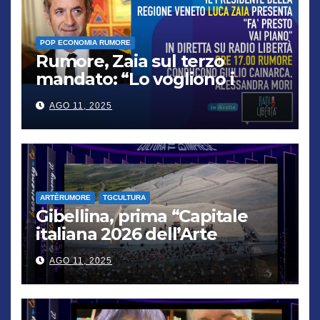
POP ECONOMIA RUMORE
Rumore, Zaia sul terzo
mandato: “Lo vogliono i
cittadini, chi non lo capisce
AGO 11, 2025
verrà punito”
ARTÈRUMORE
TGCULTURA
Gibellina, prima “Capitale
italiana 2026 dell’Arte
contemporanea”
AGO 11, 2025