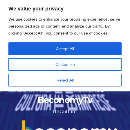
Vai
5 Agosto 2026
20:08
We value your privacy
al
We use cookies to enhance your browsing experience, serve
contenuto
personalized ads or content, and analyze our traffic. By
clicking "Accept All", you consent to our use of cookies.
Accept All
Customize
Reject All
BeconomyTv
BeCulture