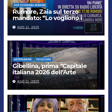
POP ECONOMIA RUMORE
Rumore, Zaia sul terzo
mandato: “Lo vogliono i
cittadini, chi non lo capisce
AGO 11, 2025
verrà punito”
ARTÈRUMORE
TGCULTURA
Gibellina, prima “Capitale
italiana 2026 dell’Arte
contemporanea”
AGO 11, 2025