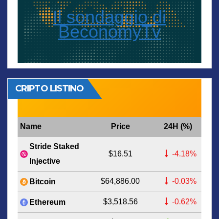
Il sondaggio di
BeconomyTv
CRIPTO LISTINO
Name
Price
24H (%)
Stride Staked
$16.51
-4.18%
Injective
$64,886.00
-0.03%
Bitcoin
$3,518.56
-0.62%
Ethereum