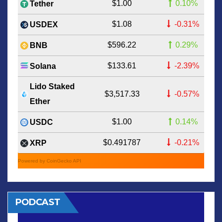
$1.00
0.10%
Tether
$1.08
-0.31%
USDEX
$596.22
0.29%
BNB
$133.61
-2.39%
Solana
Lido Staked
$3,517.33
-0.57%
Ether
$1.00
0.14%
USDC
$0.491787
-0.21%
XRP
Powered by CoinGecko API
PODCAST