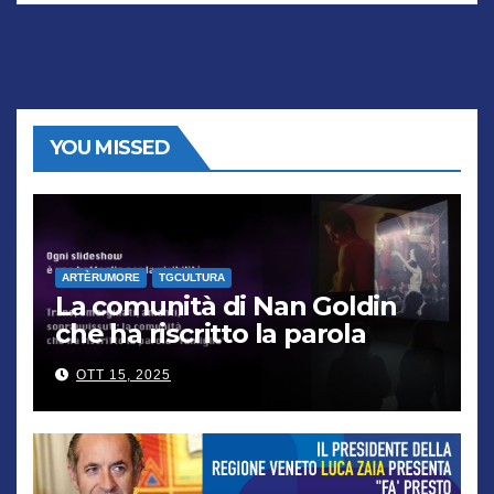
YOU MISSED
ARTÈRUMORE
TGCULTURA
La comunità di Nan Goldin
che ha riscritto la parola
“famiglia”
OTT 15, 2025