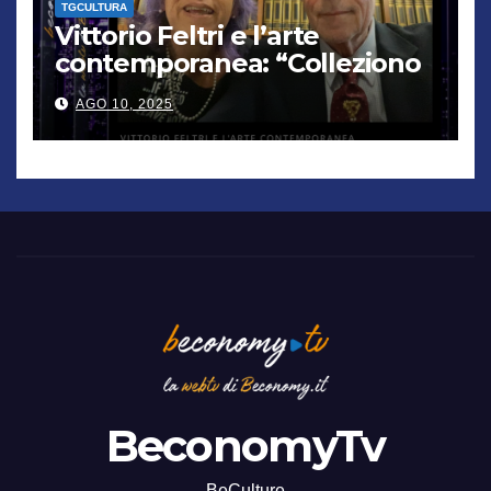
TGCULTURA
Vittorio Feltri e l’arte
contemporanea: “Colleziono
De Chirico. Cattelan? Un
AGO 10, 2025
genio”
BeconomyTv
BeCulture