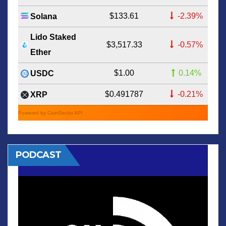
$133.61
-2.39%
Solana
Lido Staked
$3,517.33
-0.57%
Ether
$1.00
0.14%
USDC
$0.491787
-0.21%
XRP
Powered by CoinGecko API
PODCAST