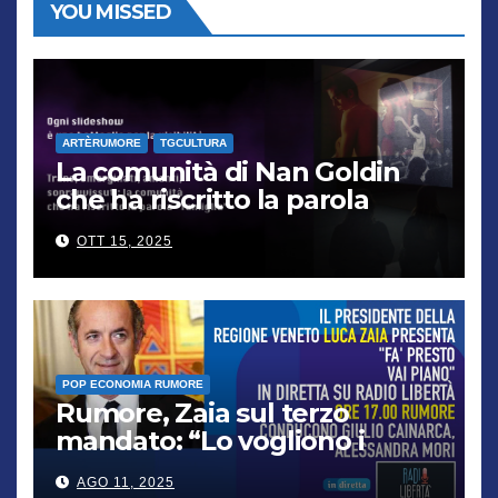
YOU MISSED
ARTÈRUMORE
TGCULTURA
La comunità di Nan Goldin
che ha riscritto la parola
“famiglia”
OTT 15, 2025
POP ECONOMIA RUMORE
Rumore, Zaia sul terzo
mandato: “Lo vogliono i
cittadini, chi non lo capisce
AGO 11, 2025
verrà punito”