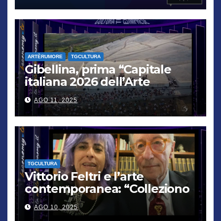
ARTÈRUMORE
TGCULTURA
Gibellina, prima “Capitale
italiana 2026 dell’Arte
contemporanea”
AGO 11, 2025
TGCULTURA
Vittorio Feltri e l’arte
contemporanea: “Colleziono
De Chirico. Cattelan? Un
AGO 10, 2025
genio”