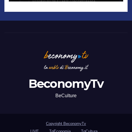
BeconomyTv
BeCulture
Copyright BeconomyTv
LIVE
TgEconomia
TgCultura