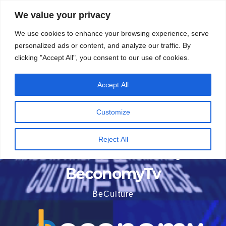
Vai
7 Agosto 2026
14:53
We value your privacy
al
We use cookies to enhance your browsing experience, serve
contenuto
personalized ads or content, and analyze our traffic. By
clicking "Accept All", you consent to our use of cookies.
Accept All
Customize
Reject All
BeconomyTv
BeCulture