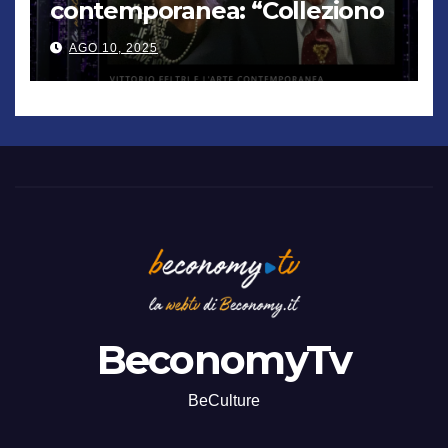
contemporanea: “Colleziono
De Chirico. Cattelan? Un
AGO 10, 2025
genio”
BeconomyTv
BeCulture