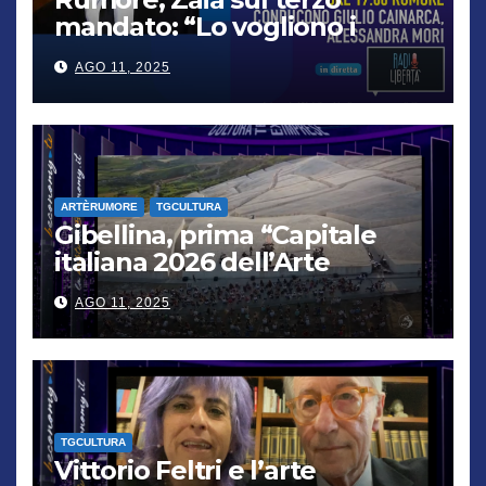
mandato: “Lo vogliono i
cittadini, chi non lo capisce
AGO 11, 2025
verrà punito”
ARTÈRUMORE
TGCULTURA
Gibellina, prima “Capitale
italiana 2026 dell’Arte
contemporanea”
AGO 11, 2025
TGCULTURA
Vittorio Feltri e l’arte