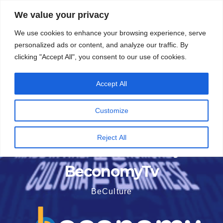
Vai
5 Agosto 2026
8:58
We value your privacy
al
We use cookies to enhance your browsing experience, serve
contenuto
personalized ads or content, and analyze our traffic. By
clicking "Accept All", you consent to our use of cookies.
Accept All
Customize
Reject All
BeconomyTv
BeCulture