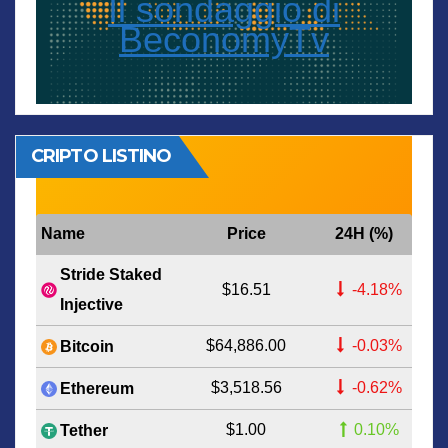
Il sondaggio di
BeconomyTv
CRIPTO LISTINO
Name
Price
24H (%)
Stride Staked
$16.51
-4.18%
Injective
$64,886.00
-0.03%
Bitcoin
$3,518.56
-0.62%
Ethereum
$1.00
0.10%
Tether