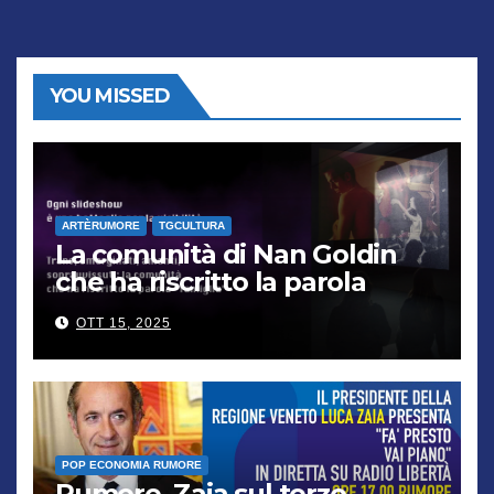
YOU MISSED
ARTÈRUMORE
TGCULTURA
La comunità di Nan Goldin
che ha riscritto la parola
“famiglia”
OTT 15, 2025
POP ECONOMIA RUMORE
Rumore, Zaia sul terzo