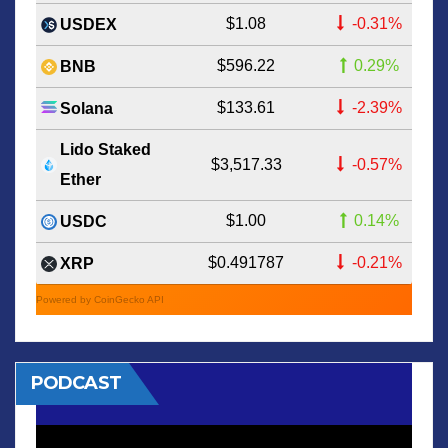
$1.08
-0.31%
USDEX
$596.22
0.29%
BNB
$133.61
-2.39%
Solana
Lido Staked
$3,517.33
-0.57%
Ether
$1.00
0.14%
USDC
$0.491787
-0.21%
XRP
Powered by CoinGecko API
PODCAST