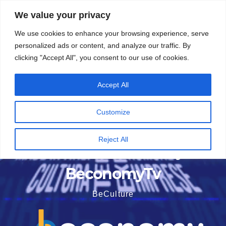
Vai
6 Agosto 2026
7:39
We value your privacy
al
We use cookies to enhance your browsing experience, serve
contenuto
personalized ads or content, and analyze our traffic. By
clicking "Accept All", you consent to our use of cookies.
Accept All
Customize
Reject All
BeconomyTv
BeCulture