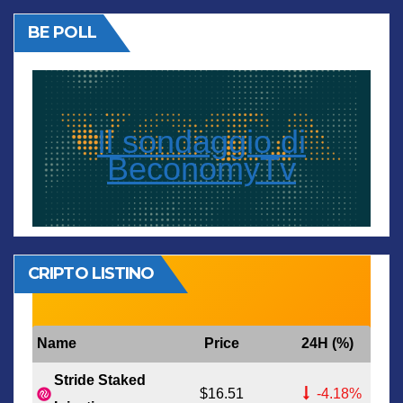
BE POLL
Il sondaggio di
BeconomyTv
CRIPTO LISTINO
Name
Price
24H (%)
Stride Staked
$16.51
-4.18%