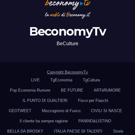
BeconomyTv
BeCulture
Copyright BeconomyTv
LIVE
TgEconomia
TgCultura
Pop Economia Rumore
BE FUTURE
ARTèRUMORE
IL PUNTO DI GUALTIERI
Fisco per Fiaschi
GEOTWEET
Mezzogiorno di Fuoco
CIVILI SI NASCE
Il cliente ha sempre ragione
PANINO&LISTINO
BELLA DA BROSKY
ITALIA PAESE DI TALENTI
Storie