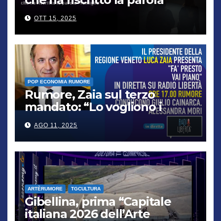
“famiglia”
OTT 15, 2025
POP ECONOMIA RUMORE
Rumore, Zaia sul terzo
mandato: “Lo vogliono i
cittadini, chi non lo capisce
AGO 11, 2025
verrà punito”
ARTÈRUMORE
TGCULTURA
Gibellina, prima “Capitale
italiana 2026 dell’Arte