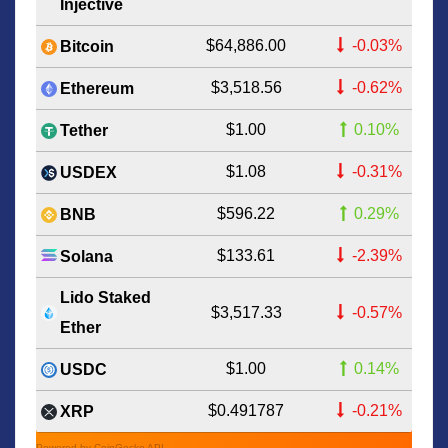
Injective
$64,886.00
-0.03%
Bitcoin
$3,518.56
-0.62%
Ethereum
$1.00
0.10%
Tether
$1.08
-0.31%
USDEX
$596.22
0.29%
BNB
$133.61
-2.39%
Solana
Lido Staked
$3,517.33
-0.57%
Ether
$1.00
0.14%
USDC
$0.491787
-0.21%
XRP
Powered by CoinGecko API