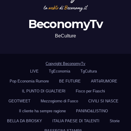
BeconomyTv
BeCulture
Copyright BeconomyTv
LIVE
TgEconomia
TgCultura
Pop Economia Rumore
BE FUTURE
ARTèRUMORE
IL PUNTO DI GUALTIERI
Fisco per Fiaschi
GEOTWEET
Mezzogiorno di Fuoco
CIVILI SI NASCE
Il cliente ha sempre ragione
PANINO&LISTINO
BELLA DA BROSKY
ITALIA PAESE DI TALENTI
Storie
RASSEGNA STAMPA