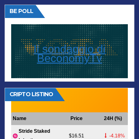
BE POLL
Il sondaggio di
BeconomyTv
CRIPTO LISTINO
Name
Price
24H (%)
Stride Staked
$16.51
-4.18%