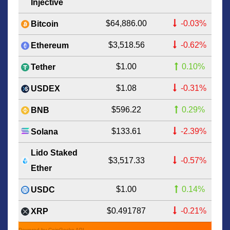
Injective
$64,886.00
-0.03%
Bitcoin
$3,518.56
-0.62%
Ethereum
$1.00
0.10%
Tether
$1.08
-0.31%
USDEX
$596.22
0.29%
BNB
$133.61
-2.39%
Solana
Lido Staked
$3,517.33
-0.57%
Ether
$1.00
0.14%
USDC
$0.491787
-0.21%
XRP
Powered by CoinGecko API