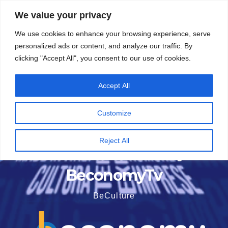
Vai
5 Agosto 2026
15:50
We value your privacy
al
We use cookies to enhance your browsing experience, serve
contenuto
personalized ads or content, and analyze our traffic. By
clicking "Accept All", you consent to our use of cookies.
Accept All
Customize
Reject All
BeconomyTv
BeCulture