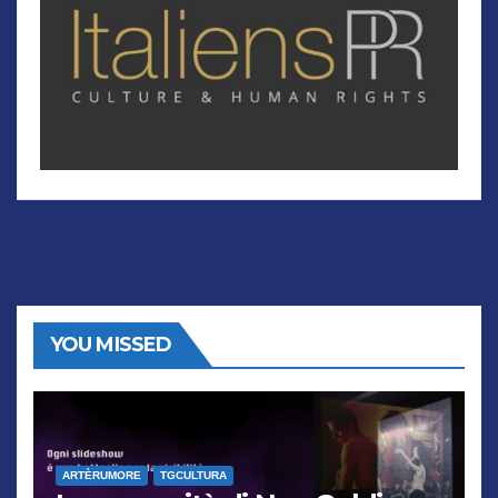
YOU MISSED
ARTÈRUMORE
TGCULTURA