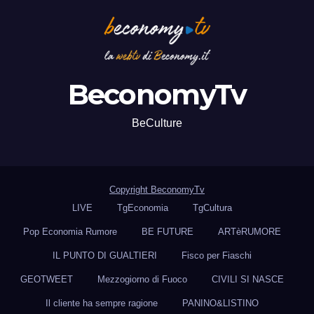
BeconomyTv
BeCulture
Copyright BeconomyTv
LIVE
TgEconomia
TgCultura
Pop Economia Rumore
BE FUTURE
ARTèRUMORE
IL PUNTO DI GUALTIERI
Fisco per Fiaschi
GEOTWEET
Mezzogiorno di Fuoco
CIVILI SI NASCE
Il cliente ha sempre ragione
PANINO&LISTINO