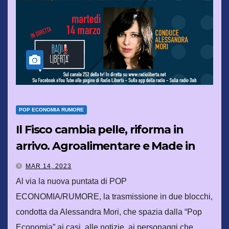
POP ECONOMIA RUMORE
Il Fisco cambia pelle, riforma in
arrivo. Agroalimentare e Made in
Italy: binomio d’oro
MAR 14, 2023
Al via la nuova puntata di POP
ECONOMIA/RUMORE, la trasmissione in due blocchi,
condotta da Alessandra Mori, che spazia dalla “Pop
Economia” ai casi, alle notizie, ai personaggi che