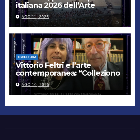
italiana 2026 dell’Arte
contemporanea”
AGO 11, 2025
TGCULTURA
Vittorio Feltri e l’arte
contemporanea: “Colleziono
De Chirico. Cattelan? Un
AGO 10, 2025
genio”