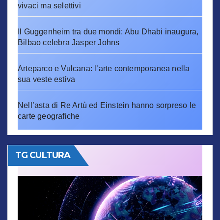
vivaci ma selettivi
Il Guggenheim tra due mondi: Abu Dhabi inaugura,
Bilbao celebra Jasper Johns
Arteparco e Vulcana: l’arte contemporanea nella
sua veste estiva
Nell’asta di Re Artù ed Einstein hanno sorpreso le
carte geografiche
TG CULTURA