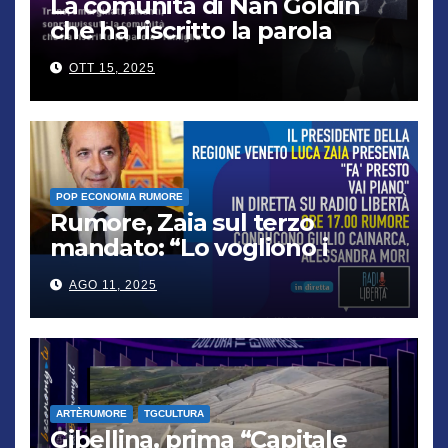
La comunità di Nan Goldin
che ha riscritto la parola
“famiglia”
OTT 15, 2025
POP ECONOMIA RUMORE
Rumore, Zaia sul terzo
mandato: “Lo vogliono i
cittadini, chi non lo capisce
AGO 11, 2025
verrà punito”
ARTÈRUMORE
TGCULTURA
Gibellina, prima “Capitale