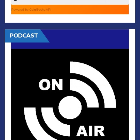
Powered by CoinGecko API
PODCAST