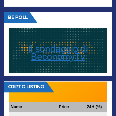
BE POLL
Il sondaggio di
BeconomyTv
CRIPTO LISTINO
Name
Price
24H (%)