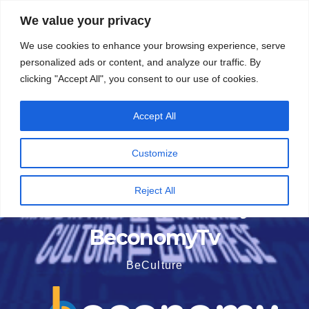
Vai
6 Agosto 2026
3:52
We value your privacy
al
We use cookies to enhance your browsing experience, serve
contenuto
personalized ads or content, and analyze our traffic. By
clicking "Accept All", you consent to our use of cookies.
Accept All
Customize
Reject All
BeconomyTv
BeCulture