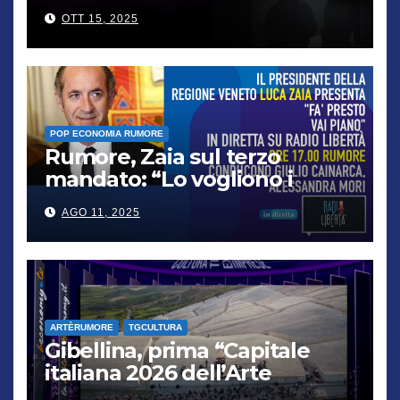
“famiglia”
OTT 15, 2025
POP ECONOMIA RUMORE
Rumore, Zaia sul terzo
mandato: “Lo vogliono i
cittadini, chi non lo capisce
AGO 11, 2025
verrà punito”
ARTÈRUMORE
TGCULTURA
Gibellina, prima “Capitale
italiana 2026 dell’Arte
contemporanea”