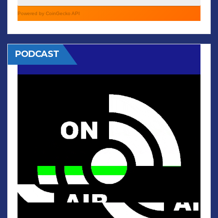
Powered by CoinGecko API
PODCAST