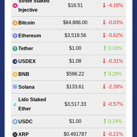
Stride Staked
$16.51
-4.18%
Injective
$64,886.00
-0.03%
Bitcoin
$3,518.56
-0.62%
Ethereum
$1.00
0.10%
Tether
$1.08
-0.31%
USDEX
$596.22
0.29%
BNB
$133.61
-2.39%
Solana
Lido Staked
$3,517.33
-0.57%
Ether
$1.00
0.14%
USDC
$0.491787
-0.21%
XRP