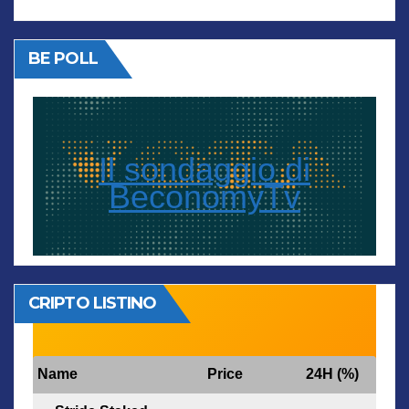
BE POLL
Il sondaggio di
BeconomyTv
CRIPTO LISTINO
Name
Price
24H (%)