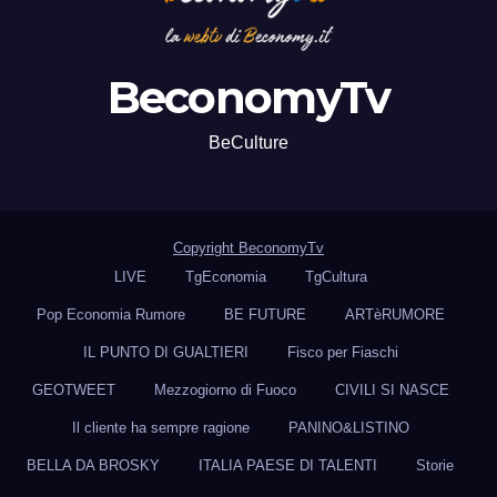
BeconomyTv
BeCulture
Copyright BeconomyTv
LIVE
TgEconomia
TgCultura
Pop Economia Rumore
BE FUTURE
ARTèRUMORE
IL PUNTO DI GUALTIERI
Fisco per Fiaschi
GEOTWEET
Mezzogiorno di Fuoco
CIVILI SI NASCE
Il cliente ha sempre ragione
PANINO&LISTINO
BELLA DA BROSKY
ITALIA PAESE DI TALENTI
Storie