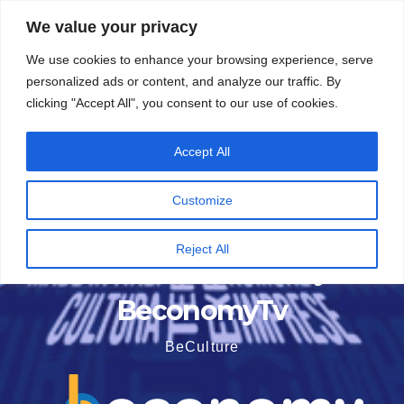
Vai
5 Agosto 2026
6:26
We value your privacy
al
We use cookies to enhance your browsing experience, serve
contenuto
personalized ads or content, and analyze our traffic. By
clicking "Accept All", you consent to our use of cookies.
Accept All
Customize
Reject All
BeconomyTv
BeCulture