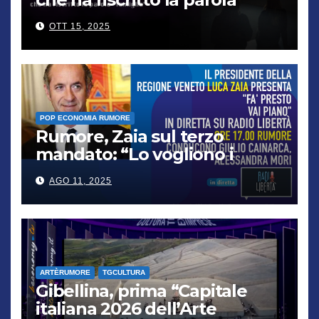
“famiglia”
OTT 15, 2025
POP ECONOMIA RUMORE
Rumore, Zaia sul terzo
mandato: “Lo vogliono i
cittadini, chi non lo capisce
AGO 11, 2025
verrà punito”
ARTÈRUMORE
TGCULTURA
Gibellina, prima “Capitale
italiana 2026 dell’Arte