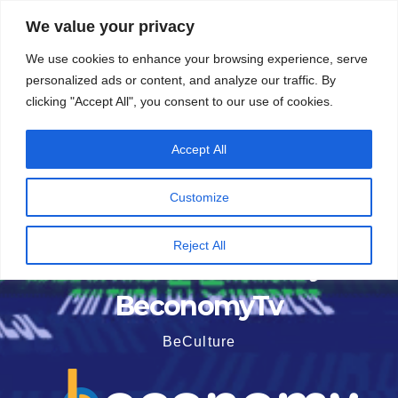
Vai
6 Agosto 2026
5:56
We value your privacy
al
We use cookies to enhance your browsing experience, serve
contenuto
personalized ads or content, and analyze our traffic. By
clicking "Accept All", you consent to our use of cookies.
Accept All
Customize
Reject All
BeconomyTv
BeCulture