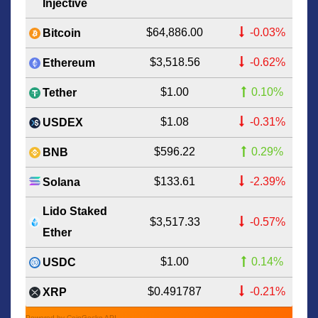
Injective
$64,886.00
-0.03%
Bitcoin
$3,518.56
-0.62%
Ethereum
$1.00
0.10%
Tether
$1.08
-0.31%
USDEX
$596.22
0.29%
BNB
$133.61
-2.39%
Solana
Lido Staked
$3,517.33
-0.57%
Ether
$1.00
0.14%
USDC
$0.491787
-0.21%
XRP
Powered by CoinGecko API