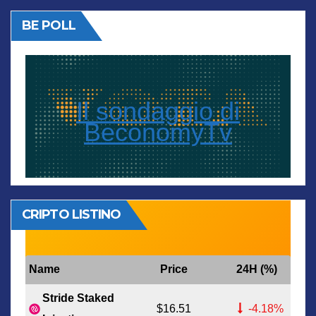
BE POLL
Il sondaggio di
BeconomyTv
CRIPTO LISTINO
Name
Price
24H (%)
Stride Staked
$16.51
-4.18%