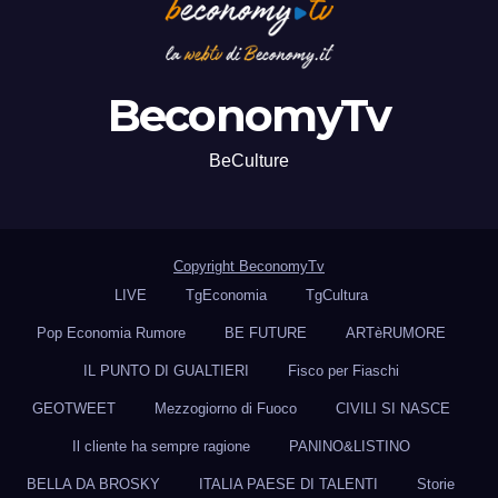
BeconomyTv
BeCulture
Copyright BeconomyTv
LIVE
TgEconomia
TgCultura
Pop Economia Rumore
BE FUTURE
ARTèRUMORE
IL PUNTO DI GUALTIERI
Fisco per Fiaschi
GEOTWEET
Mezzogiorno di Fuoco
CIVILI SI NASCE
Il cliente ha sempre ragione
PANINO&LISTINO
BELLA DA BROSKY
ITALIA PAESE DI TALENTI
Storie