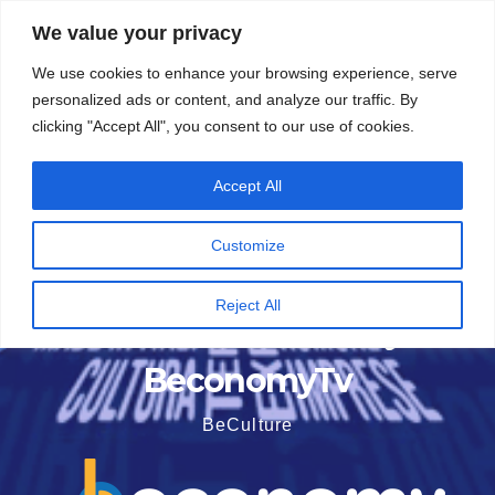
Vai
5 Agosto 2026
15:48
We value your privacy
al
We use cookies to enhance your browsing experience, serve
contenuto
personalized ads or content, and analyze our traffic. By
clicking "Accept All", you consent to our use of cookies.
Accept All
Customize
Reject All
BeconomyTv
BeCulture