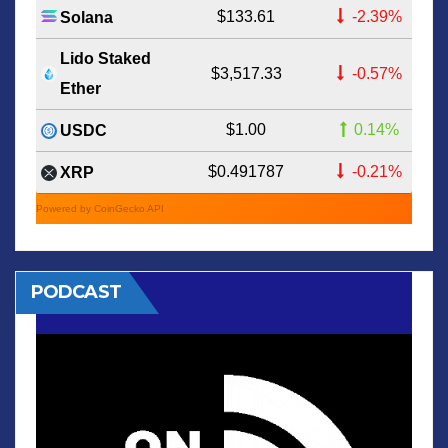
$133.61
-2.39%
Solana
Lido Staked
$3,517.33
-0.57%
Ether
$1.00
0.14%
USDC
$0.491787
-0.21%
XRP
Powered by CoinGecko API
PODCAST