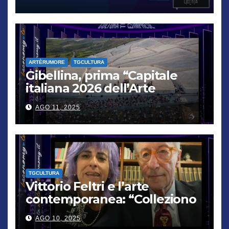
verrà punito”
ARTÈRUMORE
TGCULTURA
Gibellina, prima “Capitale
italiana 2026 dell’Arte
contemporanea”
AGO 11, 2025
TGCULTURA
Vittorio Feltri e l’arte
contemporanea: “Colleziono
De Chirico. Cattelan? Un
AGO 10, 2025
genio”