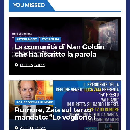
YOU MISSED
ARTÈRUMORE
TGCULTURA
La comunità di Nan Goldin
che ha riscritto la parola
“famiglia”
OTT 15, 2025
POP ECONOMIA RUMORE
Rumore, Zaia sul terzo
mandato: “Lo vogliono i
cittadini, chi non lo capisce
AGO 11, 2025