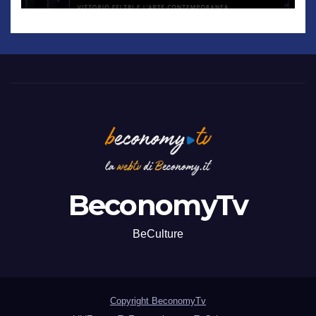
BeconomyTv
BeCulture
Copyright BeconomyTv