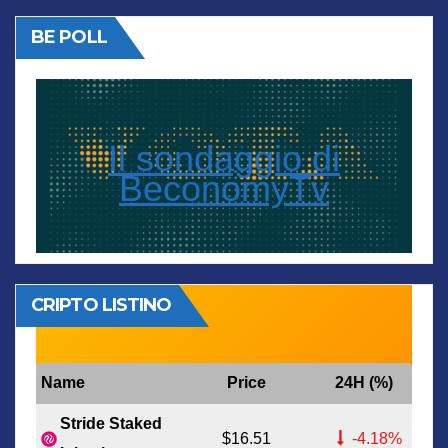
BE POLL
Il sondaggio di
BeconomyTv
CRIPTO LISTINO
Name
Price
24H (%)
Stride Staked
$16.51
-4.18%