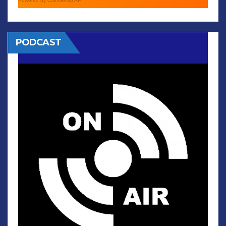
Powered by CoinGecko API
PODCAST