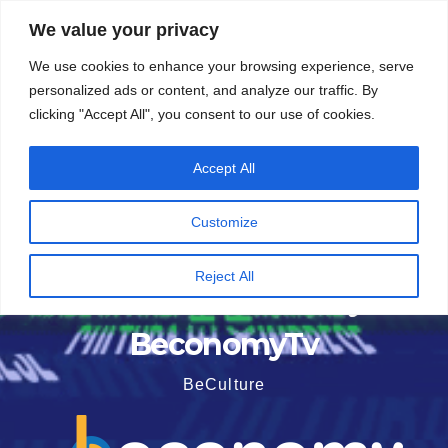
Vai
6 Agosto 2026
1:42
We value your privacy
al
We use cookies to enhance your browsing experience, serve
contenuto
personalized ads or content, and analyze our traffic. By
clicking "Accept All", you consent to our use of cookies.
Accept All
Customize
Reject All
BeconomyTv
BeCulture