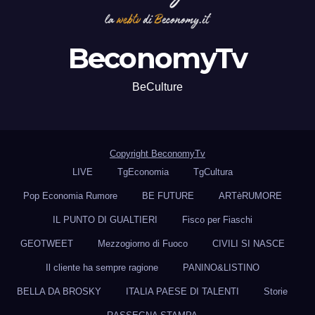
BeconomyTv
BeCulture
Copyright BeconomyTv
LIVE
TgEconomia
TgCultura
Pop Economia Rumore
BE FUTURE
ARTèRUMORE
IL PUNTO DI GUALTIERI
Fisco per Fiaschi
GEOTWEET
Mezzogiorno di Fuoco
CIVILI SI NASCE
Il cliente ha sempre ragione
PANINO&LISTINO
BELLA DA BROSKY
ITALIA PAESE DI TALENTI
Storie