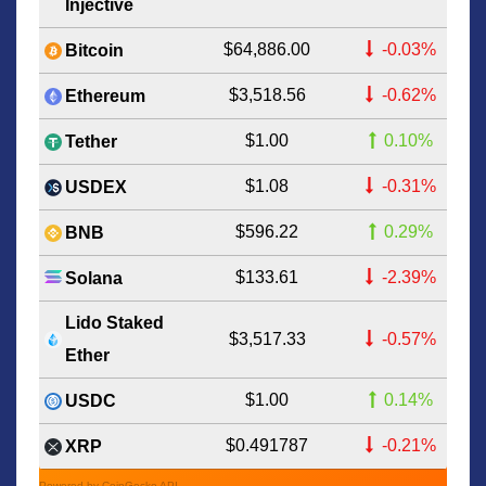
Injective
$64,886.00
-0.03%
Bitcoin
$3,518.56
-0.62%
Ethereum
$1.00
0.10%
Tether
$1.08
-0.31%
USDEX
$596.22
0.29%
BNB
$133.61
-2.39%
Solana
Lido Staked
$3,517.33
-0.57%
Ether
$1.00
0.14%
USDC
$0.491787
-0.21%
XRP
Powered by CoinGecko API