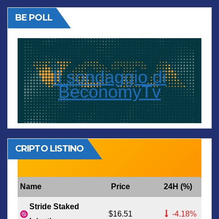
BE POLL
Il sondaggio di
BeconomyTv
CRIPTO LISTINO
Name
Price
24H (%)
Stride Staked
$16.51
-4.18%