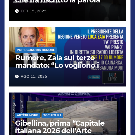
“famiglia”
OTT 15, 2025
POP ECONOMIA RUMORE
Rumore, Zaia sul terzo
mandato: “Lo vogliono i
cittadini, chi non lo capisce
AGO 11, 2025
verrà punito”
ARTÈRUMORE
TGCULTURA
Gibellina, prima “Capitale
italiana 2026 dell’Arte