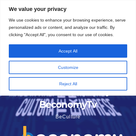
Vai
6 Agosto 2026
7:44
We value your privacy
al
We use cookies to enhance your browsing experience, serve
contenuto
personalized ads or content, and analyze our traffic. By
clicking "Accept All", you consent to our use of cookies.
Accept All
Customize
Reject All
BeconomyTv
BeCulture