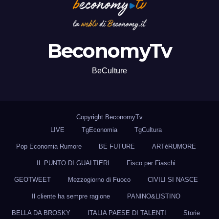
BeconomyTv
BeCulture
Copyright BeconomyTv
LIVE
TgEconomia
TgCultura
Pop Economia Rumore
BE FUTURE
ARTèRUMORE
IL PUNTO DI GUALTIERI
Fisco per Fiaschi
GEOTWEET
Mezzogiorno di Fuoco
CIVILI SI NASCE
Il cliente ha sempre ragione
PANINO&LISTINO
BELLA DA BROSKY
ITALIA PAESE DI TALENTI
Storie