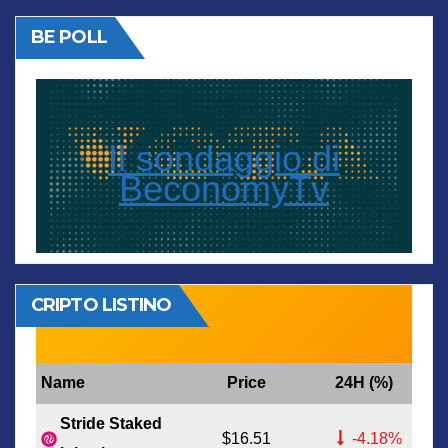
BE POLL
Il sondaggio di
BeconomyTv
CRIPTO LISTINO
Name
Price
24H (%)
Stride Staked
$16.51
-4.18%