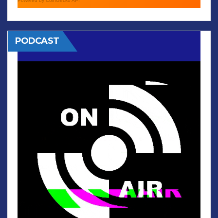
Powered by CoinGecko API
PODCAST