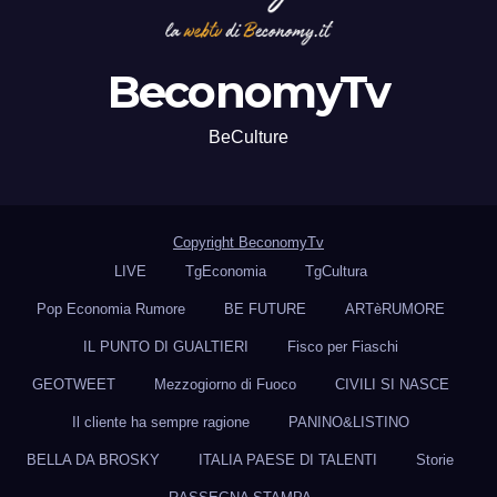
BeconomyTv
BeCulture
Copyright BeconomyTv
LIVE
TgEconomia
TgCultura
Pop Economia Rumore
BE FUTURE
ARTèRUMORE
IL PUNTO DI GUALTIERI
Fisco per Fiaschi
GEOTWEET
Mezzogiorno di Fuoco
CIVILI SI NASCE
Il cliente ha sempre ragione
PANINO&LISTINO
BELLA DA BROSKY
ITALIA PAESE DI TALENTI
Storie