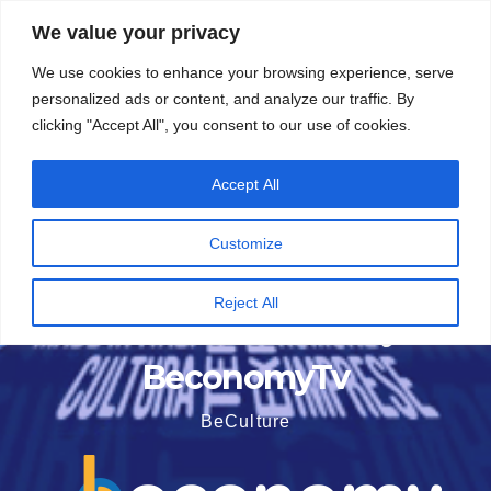
Vai
6 Agosto 2026
0:44
We value your privacy
al
We use cookies to enhance your browsing experience, serve
contenuto
personalized ads or content, and analyze our traffic. By
clicking "Accept All", you consent to our use of cookies.
Accept All
Customize
Reject All
BeconomyTv
BeCulture