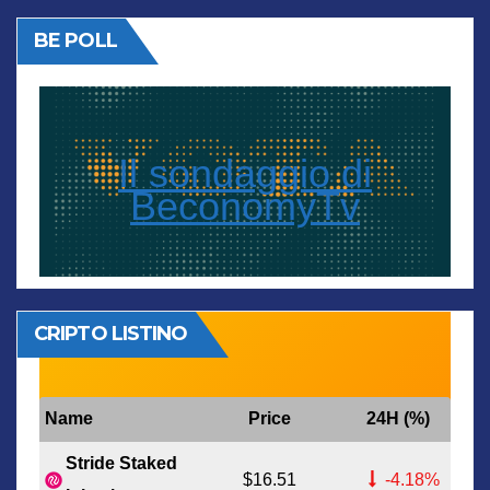
BE POLL
Il sondaggio di
BeconomyTv
CRIPTO LISTINO
Name
Price
24H (%)
Stride Staked
$16.51
-4.18%