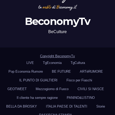
BeconomyTv
BeCulture
Copyright BeconomyTv
LIVE
TgEconomia
TgCultura
Pop Economia Rumore
BE FUTURE
ARTèRUMORE
IL PUNTO DI GUALTIERI
Fisco per Fiaschi
GEOTWEET
Mezzogiorno di Fuoco
CIVILI SI NASCE
Il cliente ha sempre ragione
PANINO&LISTINO
BELLA DA BROSKY
ITALIA PAESE DI TALENTI
Storie