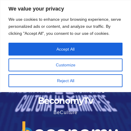
Vai
5 Agosto 2026
16:35
We value your privacy
al
We use cookies to enhance your browsing experience, serve
contenuto
personalized ads or content, and analyze our traffic. By
clicking "Accept All", you consent to our use of cookies.
Accept All
Customize
Reject All
BeconomyTv
BeCulture