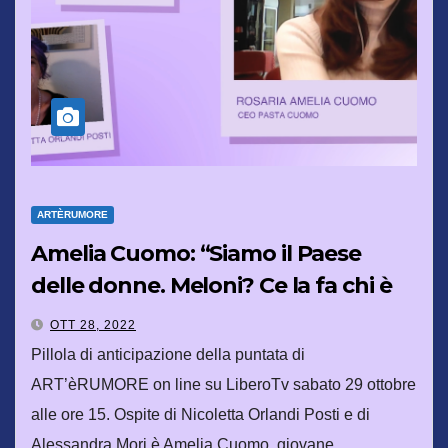
ARTÈRUMORE
Amelia Cuomo: “Siamo il Paese
delle donne. Meloni? Ce la fa chi è
credibile”
OTT 28, 2022
Pillola di anticipazione della puntata di
ART’èRUMORE on line su LiberoTv sabato 29 ottobre
alle ore 15. Ospite di Nicoletta Orlandi Posti e di
Alessandra Mori è Amelia Cuomo, giovane…