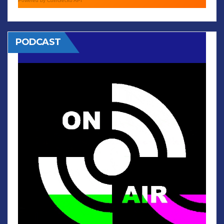
Powered by CoinGecko API
PODCAST