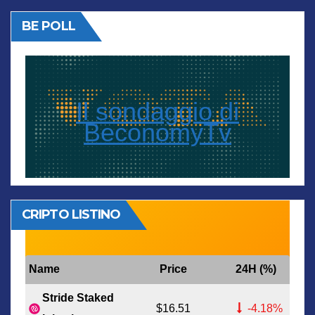
BE POLL
Il sondaggio di
BeconomyTv
CRIPTO LISTINO
Name
Price
24H (%)
Stride Staked
$16.51
-4.18%