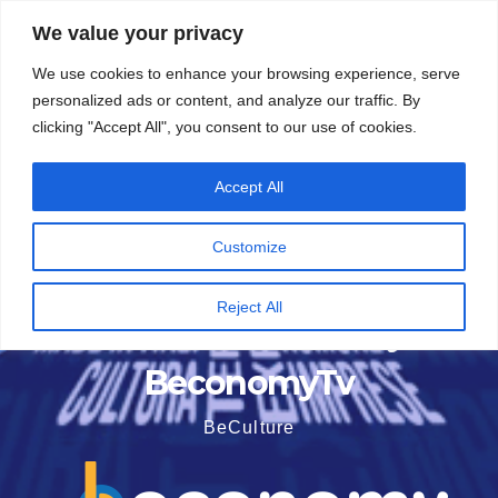
Vai
5 Agosto 2026
15:47
We value your privacy
al
We use cookies to enhance your browsing experience, serve
contenuto
personalized ads or content, and analyze our traffic. By
clicking "Accept All", you consent to our use of cookies.
Accept All
Customize
Reject All
BeconomyTv
BeCulture