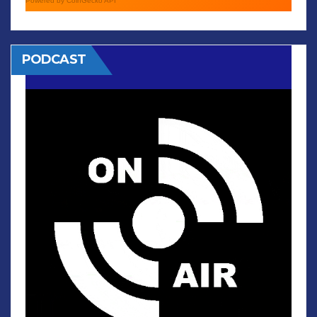
Powered by CoinGecko API
PODCAST