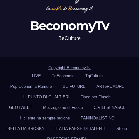
BeconomyTv
BeCulture
Copyright BeconomyTv
LIVE
TgEconomia
TgCultura
Pop Economia Rumore
BE FUTURE
ARTèRUMORE
IL PUNTO DI GUALTIERI
Fisco per Fiaschi
GEOTWEET
Mezzogiorno di Fuoco
CIVILI SI NASCE
Il cliente ha sempre ragione
PANINO&LISTINO
BELLA DA BROSKY
ITALIA PAESE DI TALENTI
Storie