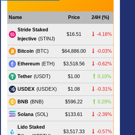
Name
Price
24H (%)
Stride Staked
$16.51
-4.18%
Injective
(STINJ)
$64,886.00
-0.03%
Bitcoin
(BTC)
$3,518.56
-0.62%
Ethereum
(ETH)
$1.00
0.10%
Tether
(USDT)
$1.08
-0.31%
USDEX
(USDEX)
$596.22
0.29%
BNB
(BNB)
$133.61
-2.39%
Solana
(SOL)
Lido Staked
$3,517.33
-0.57%