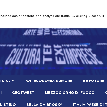
ized ads or content, and analyze our traffic. By clicking "Accept All",
TURA
POP ECONOMIA RUMORE
BE FUTURE
I
GEOTWEET
MEZZOGIORNO DI FUOCO
LISTINO
BELLA DA BROSKY
ITALIA PAESE DI 