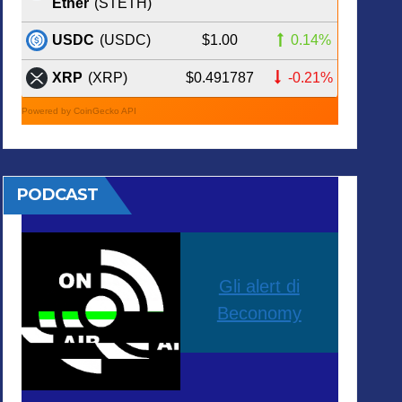
Ether
(STETH)
$1.00
0.14%
USDC
(USDC)
$0.491787
-0.21%
XRP
(XRP)
Powered by CoinGecko API
PODCAST
Gli alert di
Beconomy