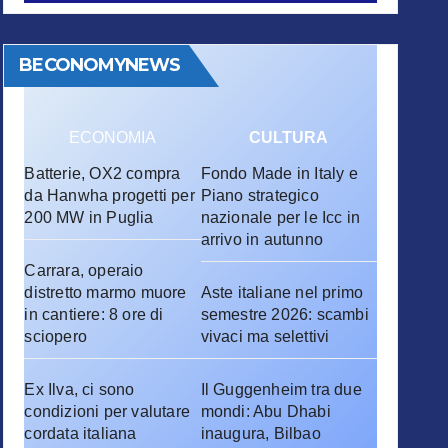
BECONOMYNEWS
ECONOMIA
CULTURA
Batterie, OX2 compra
Fondo Made in Italy e
da Hanwha progetti per
Piano strategico
200 MW in Puglia
nazionale per le Icc in
arrivo in autunno
Carrara, operaio
distretto marmo muore
Aste italiane nel primo
in cantiere: 8 ore di
semestre 2026: scambi
sciopero
vivaci ma selettivi
Ex Ilva, ci sono
Il Guggenheim tra due
condizioni per valutare
mondi: Abu Dhabi
cordata italiana
inaugura, Bilbao