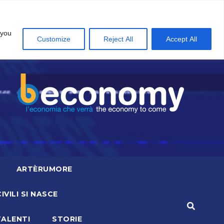
 you
Customize
Reject All
Accept All
ARTÈRUMORE
CIVILI SI NASCE
TALENTI
STORIE