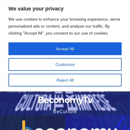
Vai
6 Agosto 2026
3:27
We value your privacy
al
We use cookies to enhance your browsing experience, serve
contenuto
personalized ads or content, and analyze our traffic. By
clicking "Accept All", you consent to our use of cookies.
Accept All
Customize
Reject All
BeconomyTv
BeCulture