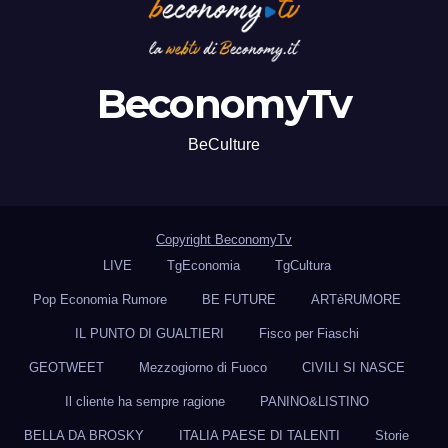
BeconomyTv
BeCulture
Copyright BeconomyTv
LIVE
TgEconomia
TgCultura
Pop Economia Rumore
BE FUTURE
ARTèRUMORE
IL PUNTO DI GUALTIERI
Fisco per Fiaschi
GEOTWEET
Mezzogiorno di Fuoco
CIVILI SI NASCE
Il cliente ha sempre ragione
PANINO&LISTINO
BELLA DA BROSKY
ITALIA PAESE DI TALENTI
Storie