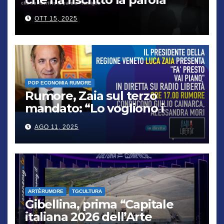
“famiglia”
OTT 15, 2025
POP ECONOMIA RUMORE
Rumore, Zaia sul terzo
mandato: “Lo vogliono i
cittadini, chi non lo capisce
AGO 11, 2025
verrà punito”
ARTÈRUMORE
TGCULTURA
Gibellina, prima “Capitale
italiana 2026 dell’Arte