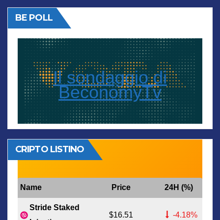
BE POLL
Il sondaggio di
BeconomyTv
CRIPTO LISTINO
Name
Price
24H (%)
Stride Staked
$16.51
-4.18%