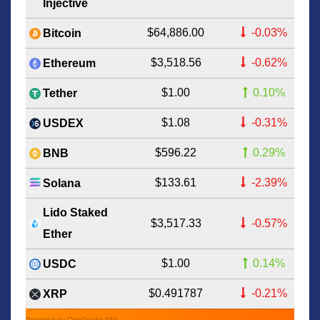
Injective
$64,886.00
-0.03%
Bitcoin
$3,518.56
-0.62%
Ethereum
$1.00
0.10%
Tether
$1.08
-0.31%
USDEX
$596.22
0.29%
BNB
$133.61
-2.39%
Solana
Lido Staked
$3,517.33
-0.57%
Ether
$1.00
0.14%
USDC
$0.491787
-0.21%
XRP
Powered by CoinGecko API