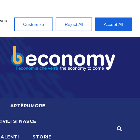
 you
Customize
Reject All
Accept All
ARTÈRUMORE
CIVILI SI NASCE
TALENTI
STORIE