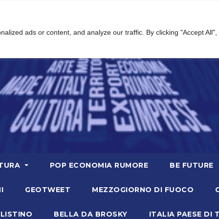
ized ads or content, and analyze our traffic. By clicking "Accept All",
TURA
POP ECONOMIA RUMORE
BE FUTURE
I
GEOTWEET
MEZZOGIORNO DI FUOCO
LISTINO
BELLA DA BROSKY
ITALIA PAESE DI 