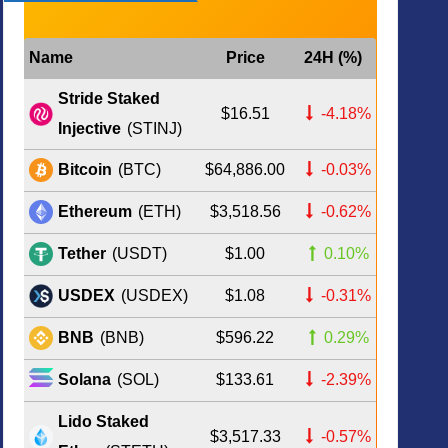
Name
Price
24H (%)
Stride Staked
$16.51
-4.18%
Injective
(STINJ)
$64,886.00
-0.03%
Bitcoin
(BTC)
$3,518.56
-0.62%
Ethereum
(ETH)
$1.00
0.10%
Tether
(USDT)
$1.08
-0.31%
USDEX
(USDEX)
$596.22
0.29%
BNB
(BNB)
$133.61
-2.39%
Solana
(SOL)
Lido Staked
$3,517.33
-0.57%