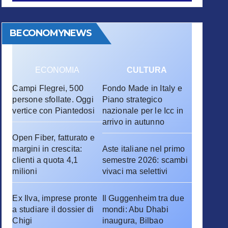
BECONOMYNEWS
ECONOMIA
CULTURA
Campi Flegrei, 500
Fondo Made in Italy e
persone sfollate. Oggi
Piano strategico
vertice con Piantedosi
nazionale per le Icc in
arrivo in autunno
Open Fiber, fatturato e
margini in crescita:
Aste italiane nel primo
clienti a quota 4,1
semestre 2026: scambi
milioni
vivaci ma selettivi
Ex Ilva, imprese pronte
Il Guggenheim tra due
a studiare il dossier di
mondi: Abu Dhabi
Chigi
inaugura, Bilbao