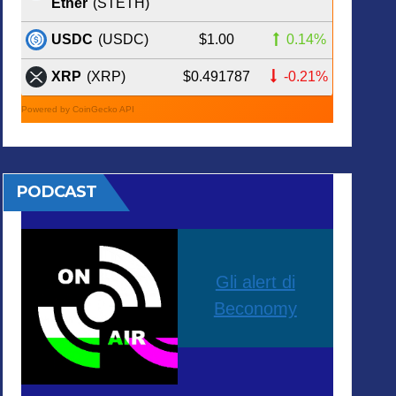
Ether
(STETH)
$1.00
0.14%
USDC
(USDC)
$0.491787
-0.21%
XRP
(XRP)
Powered by CoinGecko API
PODCAST
Gli alert di
Beconomy