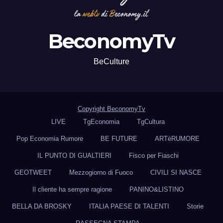
BeconomyTv
BeCulture
Copyright BeconomyTv
LIVE
TgEconomia
TgCultura
Pop Economia Rumore
BE FUTURE
ARTèRUMORE
IL PUNTO DI GUALTIERI
Fisco per Fiaschi
GEOTWEET
Mezzogiorno di Fuoco
CIVILI SI NASCE
Il cliente ha sempre ragione
PANINO&LISTINO
BELLA DA BROSKY
ITALIA PAESE DI TALENTI
Storie