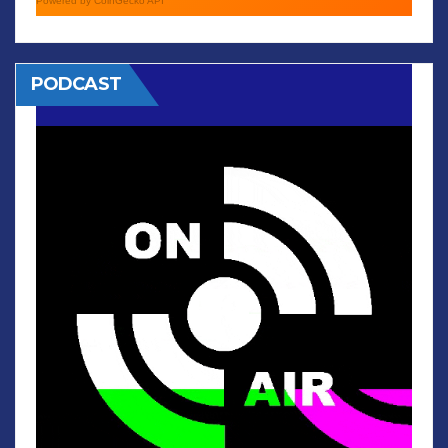
Powered by CoinGecko API
PODCAST