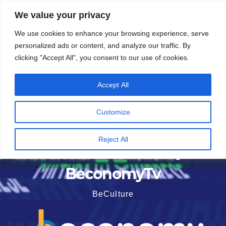
Vai
5 Agosto 2026
15:58
We value your privacy
al
We use cookies to enhance your browsing experience, serve
contenuto
personalized ads or content, and analyze our traffic. By
clicking "Accept All", you consent to our use of cookies.
Accept All
Customize
Reject All
BeconomyTv
BeCulture