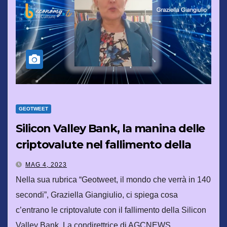
GEOTWEET
Silicon Valley Bank, la manina delle
criptovalute nel fallimento della
banca americana
MAG 4, 2023
Nella sua rubrica “Geotweet, il mondo che verrà in 140
secondi”, Graziella Giangiulio, ci spiega cosa
c’entrano le criptovalute con il fallimento della Silicon
Valley Bank. La condirettrice di AGCNEWS,…