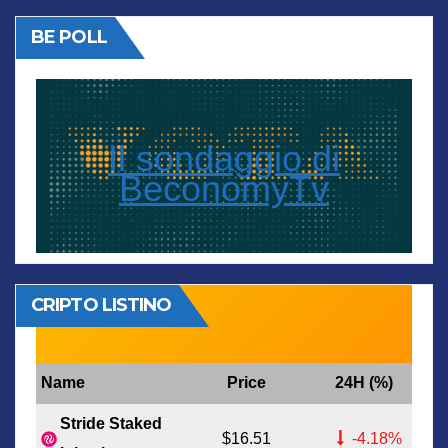
BE POLL
Il sondaggio di
BeconomyTv
CRIPTO LISTINO
Name
Price
24H (%)
Stride Staked
$16.51
-4.18%