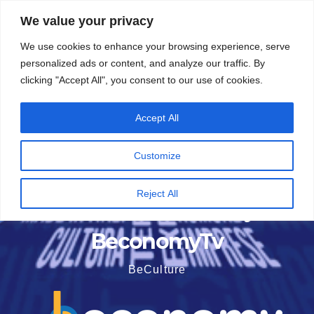
Vai
5 Agosto 2026
12:55
We value your privacy
al
We use cookies to enhance your browsing experience, serve
contenuto
personalized ads or content, and analyze our traffic. By
clicking "Accept All", you consent to our use of cookies.
Accept All
Customize
Reject All
BeconomyTv
BeCulture