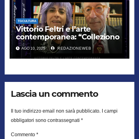
TGCULTURA
Vittorio Feltri e l’arte
contemporanea: “Colleziono
De Chirico. Cattelan? Un
AGO 10, 2025
REDAZIONEWEB
genio”
Lascia un commento
Il tuo indirizzo email non sarà pubblicato.
I campi
obbligatori sono contrassegnati
*
Commento
*