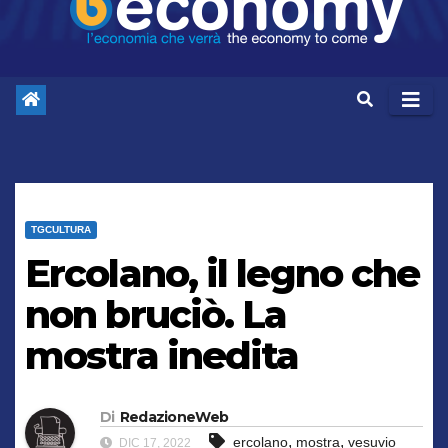
TGCULTURA
Ercolano, il legno che
non bruciò. La
mostra inedita
Di
RedazioneWeb
,
,
ercolano
mostra
vesuvio
DIC 17, 2022