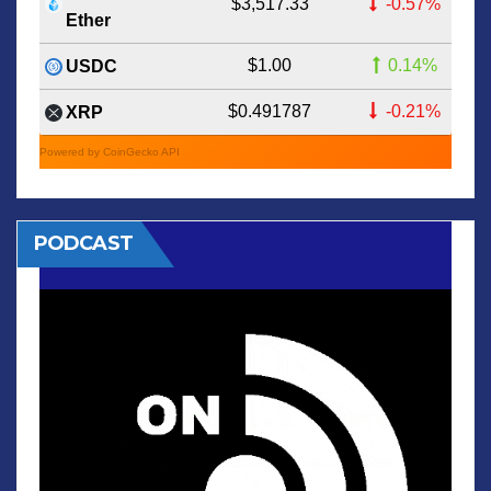
$3,517.33
-0.57%
Ether
$1.00
0.14%
USDC
$0.491787
-0.21%
XRP
Powered by CoinGecko API
PODCAST