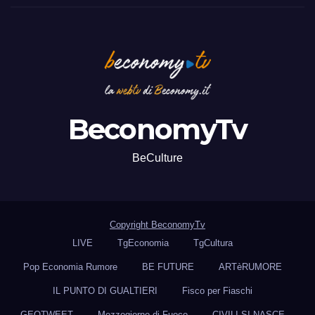
BeconomyTv
BeCulture
Copyright BeconomyTv
LIVE
TgEconomia
TgCultura
Pop Economia Rumore
BE FUTURE
ARTèRUMORE
IL PUNTO DI GUALTIERI
Fisco per Fiaschi
GEOTWEET
Mezzogiorno di Fuoco
CIVILI SI NASCE