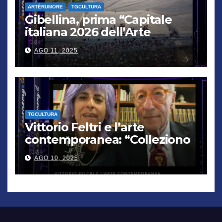
ARTÈRUMORE
TGCULTURA
Gibellina, prima “Capitale
italiana 2026 dell’Arte
contemporanea”
AGO 11, 2025
TGCULTURA
Vittorio Feltri e l’arte
contemporanea: “Colleziono
De Chirico. Cattelan? Un
AGO 10, 2025
genio”