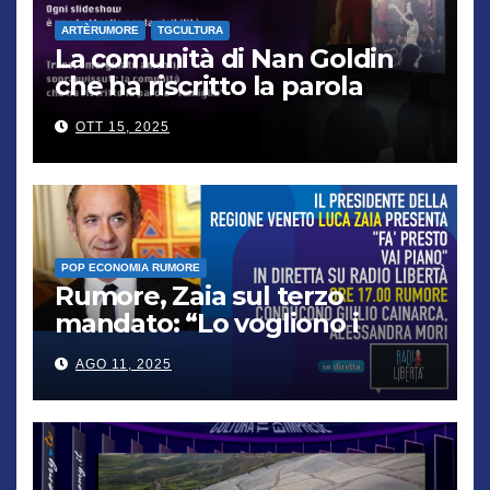
ARTÈRUMORE
TGCULTURA
La comunità di Nan Goldin
che ha riscritto la parola
“famiglia”
OTT 15, 2025
POP ECONOMIA RUMORE
Rumore, Zaia sul terzo
mandato: “Lo vogliono i
cittadini, chi non lo capisce
AGO 11, 2025
verrà punito”