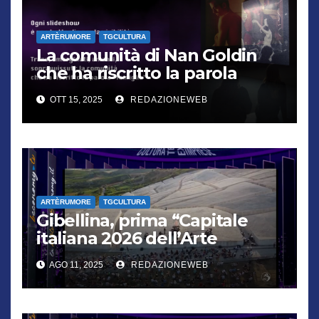
ARTÈRUMORE
TGCULTURA
La comunità di Nan Goldin
che ha riscritto la parola
“famiglia”
OTT 15, 2025
REDAZIONEWEB
ARTÈRUMORE
TGCULTURA
Gibellina, prima “Capitale
italiana 2026 dell’Arte
contemporanea”
AGO 11, 2025
REDAZIONEWEB