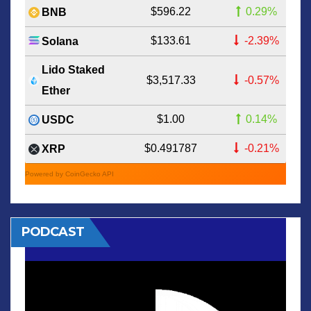
$596.22
0.29%
BNB
$133.61
-2.39%
Solana
Lido Staked
$3,517.33
-0.57%
Ether
$1.00
0.14%
USDC
$0.491787
-0.21%
XRP
Powered by CoinGecko API
PODCAST