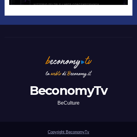
BeconomyTv
BeCulture
Copyright BeconomyTv