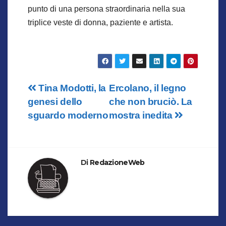
punto di una persona straordinaria nella sua
triplice veste di donna, paziente e artista.
Navigazione
Tina Modotti, la
Ercolano, il legno
genesi dello
che non bruciò. La
articoli
sguardo moderno
mostra inedita
Di
RedazioneWeb