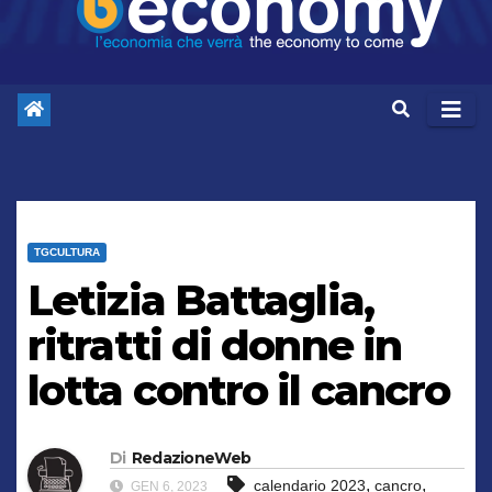
TGCULTURA
Letizia Battaglia,
ritratti di donne in
lotta contro il cancro
Di
RedazioneWeb
,
,
calendario 2023
cancro
GEN 6, 2023