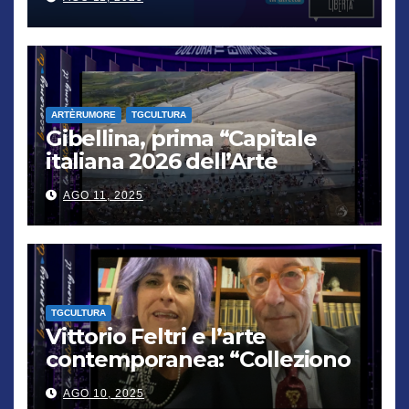
verrà punito”
ARTÈRUMORE
TGCULTURA
Gibellina, prima “Capitale
italiana 2026 dell’Arte
contemporanea”
AGO 11, 2025
TGCULTURA
Vittorio Feltri e l’arte
contemporanea: “Colleziono
De Chirico. Cattelan? Un
AGO 10, 2025
genio”