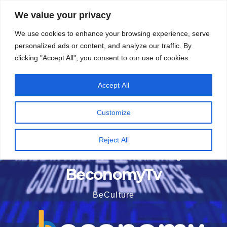
Vai
5 Agosto 2026
9:52
We value your privacy
al
We use cookies to enhance your browsing experience, serve
contenuto
personalized ads or content, and analyze our traffic. By
clicking "Accept All", you consent to our use of cookies.
Accept All
Customize
Reject All
BeconomyTv
BeCulture