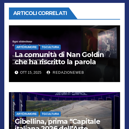
ARTICOLI CORRELATI
ARTÈRUMORE
TGCULTURA
La comunità di Nan Goldin
che ha riscritto la parola
“famiglia”
OTT 15, 2025
REDAZIONEWEB
ARTÈRUMORE
TGCULTURA
Gibellina, prima “Capitale
italiana 2026 dell’Arte