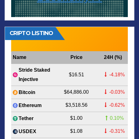
CRIPTO LISTINO
Name
Price
24H (%)
Stride Staked
$16.51
-4.18%
Injective
$64,886.00
-0.03%
Bitcoin
$3,518.56
-0.62%
Ethereum
$1.00
0.10%
Tether
$1.08
-0.31%
USDEX