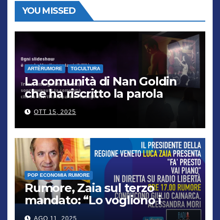
YOU MISSED
ARTÈRUMORE
TGCULTURA
La comunità di Nan Goldin
che ha riscritto la parola
“famiglia”
OTT 15, 2025
POP ECONOMIA RUMORE
Rumore, Zaia sul terzo
mandato: “Lo vogliono i
cittadini, chi non lo capisce
AGO 11, 2025