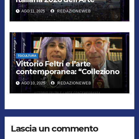
contemporanea”
AGO 11, 2025
REDAZIONEWEB
TGCULTURA
Vittorio Feltri e l’arte
contemporanea: “Colleziono
De Chirico. Cattelan? Un
AGO 10, 2025
REDAZIONEWEB
genio”
Lascia un commento