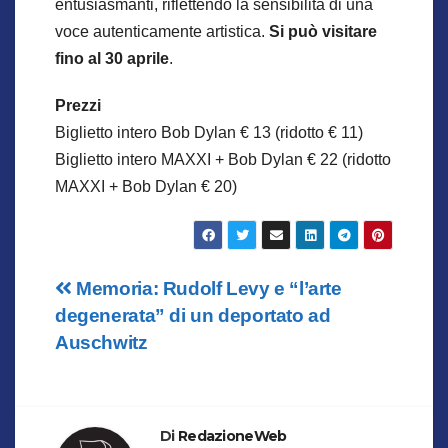
entusiasmanti, riflettendo la sensibilità di una
voce autenticamente artistica.
Si può visitare
fino al 30 aprile
.
Prezzi
Biglietto intero Bob Dylan € 13 (ridotto € 11)
Biglietto intero MAXXI + Bob Dylan € 22 (ridotto
MAXXI + Bob Dylan € 20)
Navigazione
Memoria: Rudolf Levy e “l’arte
degenerata” di un deportato ad
articoli
Auschwitz
Di
RedazioneWeb