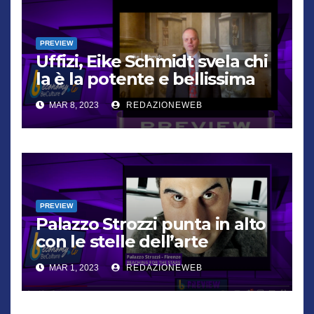
PREVIEW
Uffizi, Eike Schmidt svela chi
la è la potente e bellissima
Eleonora
MAR 8, 2023
REDAZIONEWEB
PREVIEW
Palazzo Strozzi punta in alto
con le stelle dell’arte
contemporanea
MAR 1, 2023
REDAZIONEWEB