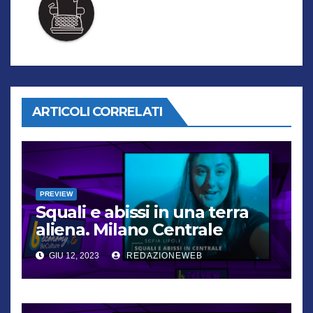
ARTICOLI CORRELATI
PREVIEW
Squali e abissi in una terra
aliena. Milano Centrale
diventa un oceano
GIU 12, 2023
REDAZIONEWEB