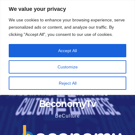
Vai
5 Agosto 2026
8:57
We value your privacy
al
We use cookies to enhance your browsing experience, serve
contenuto
personalized ads or content, and analyze our traffic. By
clicking "Accept All", you consent to our use of cookies.
Accept All
Customize
Reject All
BeconomyTv
BeCulture