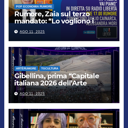
POP ECONOMIA RUMORE
Rumore, Zaia sul terzo
mandato: “Lo vogliono i
cittadini, chi non lo capisce
AGO 11, 2025
verrà punito”
ARTÈRUMORE
TGCULTURA
Gibellina, prima “Capitale
italiana 2026 dell’Arte
contemporanea”
AGO 11, 2025