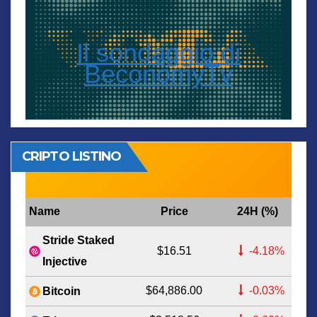
Il sondaggio di
BeconomyTv
CRIPTO LISTINO
Name
Price
24H (%)
Stride Staked
$16.51
-4.18%
Injective
$64,886.00
-0.03%
Bitcoin