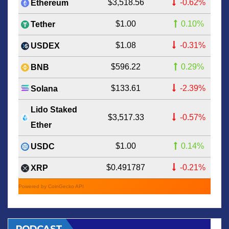
$3,518.56
-0.62%
Ethereum
$1.00
0.10%
Tether
$1.08
-0.31%
USDEX
$596.22
0.29%
BNB
$133.61
-2.39%
Solana
Lido Staked
$3,517.33
-0.57%
Ether
$1.00
0.14%
USDC
$0.491787
-0.21%
XRP
Powered by CoinGecko API
PODCAST