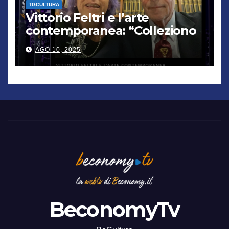
TGCULTURA
Vittorio Feltri e l’arte
contemporanea: “Colleziono
De Chirico. Cattelan? Un
AGO 10, 2025
genio”
BeconomyTv