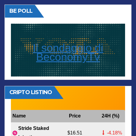
BE POLL
Il sondaggio di
BeconomyTv
CRIPTO LISTINO
Name
Price
24H (%)
Stride Staked
$16.51
-4.18%