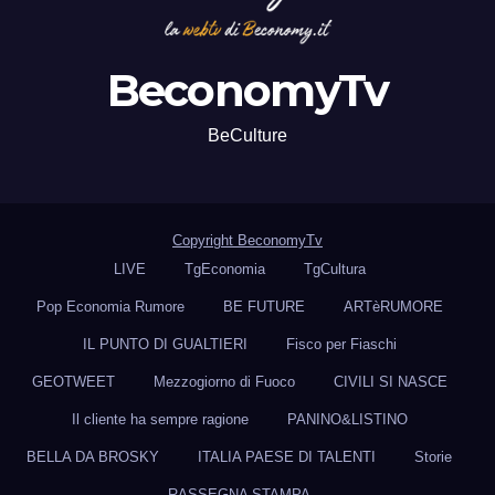
BeconomyTv
BeCulture
Copyright BeconomyTv
LIVE
TgEconomia
TgCultura
Pop Economia Rumore
BE FUTURE
ARTèRUMORE
IL PUNTO DI GUALTIERI
Fisco per Fiaschi
GEOTWEET
Mezzogiorno di Fuoco
CIVILI SI NASCE
Il cliente ha sempre ragione
PANINO&LISTINO
BELLA DA BROSKY
ITALIA PAESE DI TALENTI
Storie
RASSEGNA STAMPA