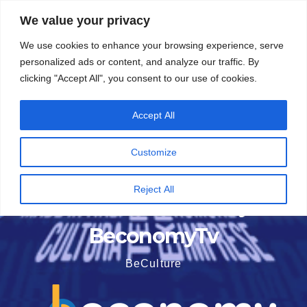
Vai
5 Agosto 2026
15:52
We value your privacy
al
We use cookies to enhance your browsing experience, serve
contenuto
personalized ads or content, and analyze our traffic. By
clicking "Accept All", you consent to our use of cookies.
Accept All
Customize
Reject All
BeconomyTv
BeCulture