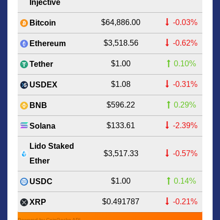
Injective
$64,886.00
-0.03%
Bitcoin
$3,518.56
-0.62%
Ethereum
$1.00
0.10%
Tether
$1.08
-0.31%
USDEX
$596.22
0.29%
BNB
$133.61
-2.39%
Solana
Lido Staked
$3,517.33
-0.57%
Ether
$1.00
0.14%
USDC
$0.491787
-0.21%
XRP
Powered by CoinGecko API