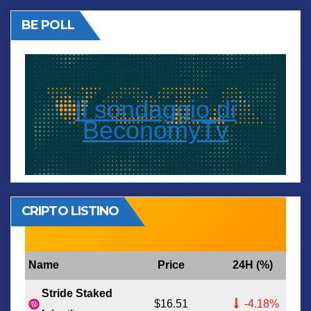
BE POLL
Il sondaggio di
BeconomyTv
CRIPTO LISTINO
Name
Price
24H (%)
Stride Staked
$16.51
-4.18%