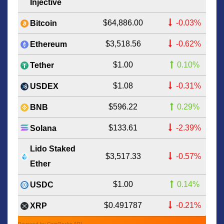
Injective
$64,886.00
-0.03%
Bitcoin
$3,518.56
-0.62%
Ethereum
$1.00
0.10%
Tether
$1.08
-0.31%
USDEX
$596.22
0.29%
BNB
$133.61
-2.39%
Solana
Lido Staked
$3,517.33
-0.57%
Ether
$1.00
0.14%
USDC
$0.491787
-0.21%
XRP
Powered by CoinGecko API