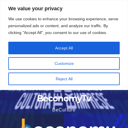
Vai
6 Agosto 2026
2:15
We value your privacy
al
We use cookies to enhance your browsing experience, serve
contenuto
personalized ads or content, and analyze our traffic. By
clicking "Accept All", you consent to our use of cookies.
Accept All
Customize
Reject All
BeconomyTv
BeCulture