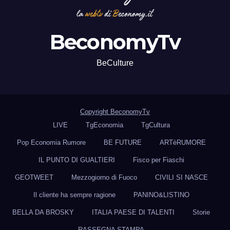
BeconomyTv
BeCulture
Copyright BeconomyTv
LIVE
TgEconomia
TgCultura
Pop Economia Rumore
BE FUTURE
ARTèRUMORE
IL PUNTO DI GUALTIERI
Fisco per Fiaschi
GEOTWEET
Mezzogiorno di Fuoco
CIVILI SI NASCE
Il cliente ha sempre ragione
PANINO&LISTINO
BELLA DA BROSKY
ITALIA PAESE DI TALENTI
Storie
RASSEGNA STAMPA