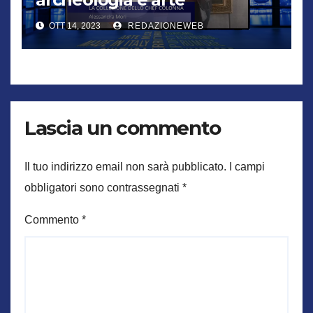
fiamminga per un omaggio a
OTT 14, 2023
REDAZIONEWEB
Roma
Lascia un commento
Il tuo indirizzo email non sarà pubblicato.
I campi
obbligatori sono contrassegnati
*
Commento
*