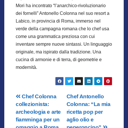
Mori ha incontrato “l’anarchico-rivoluzionario
dei fornelli” Antonello Colonna nel suo resort a
Labico, in provincia di Roma, immerso nel
verde della campagna romana che lo chef usa
come una grammatica preziosa con cui
inventare sempre nuove sintassi. Un linguaggio
originale, ma ispirato dalla tradizione. Una
cucina di armonie e di terra, di geometrie e
modernità.
Navigazione
Chef Colonna
Chef Antonello
collezionista:
Colonna: “La mia
articoli
archeologia e arte
ricetta pop per
fiamminga per un
aglio olio e
omaggio a Roma
peperoncino”