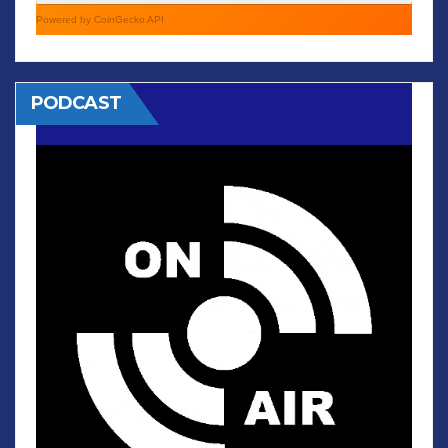
Powered by CoinGecko API
PODCAST