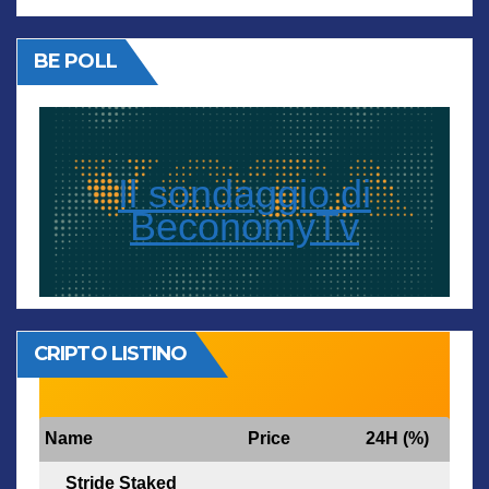
BE POLL
Il sondaggio di
BeconomyTv
CRIPTO LISTINO
Name
Price
24H (%)
Stride Staked