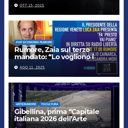
“famiglia”
OTT 15, 2025
POP ECONOMIA RUMORE
Rumore, Zaia sul terzo
mandato: “Lo vogliono i
cittadini, chi non lo capisce
AGO 11, 2025
verrà punito”
ARTÈRUMORE
TGCULTURA
Gibellina, prima “Capitale
italiana 2026 dell’Arte
contemporanea”