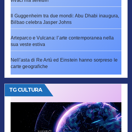
vivaci ma selettivi
Il Guggenheim tra due mondi: Abu Dhabi inaugura,
Bilbao celebra Jasper Johns
Arteparco e Vulcana: l’arte contemporanea nella
sua veste estiva
Nell’asta di Re Artù ed Einstein hanno sorpreso le
carte geografiche
TG CULTURA