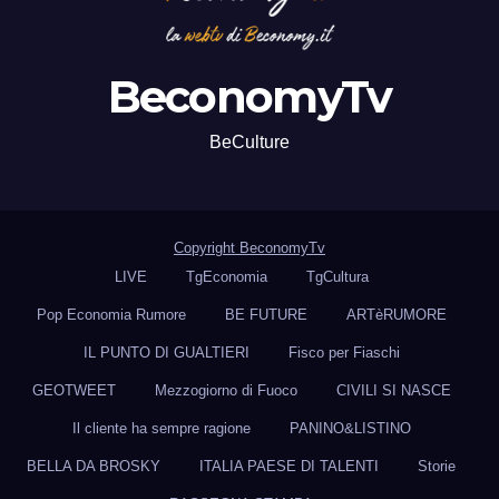
BeconomyTv
BeCulture
Copyright BeconomyTv
LIVE
TgEconomia
TgCultura
Pop Economia Rumore
BE FUTURE
ARTèRUMORE
IL PUNTO DI GUALTIERI
Fisco per Fiaschi
GEOTWEET
Mezzogiorno di Fuoco
CIVILI SI NASCE
Il cliente ha sempre ragione
PANINO&LISTINO
BELLA DA BROSKY
ITALIA PAESE DI TALENTI
Storie