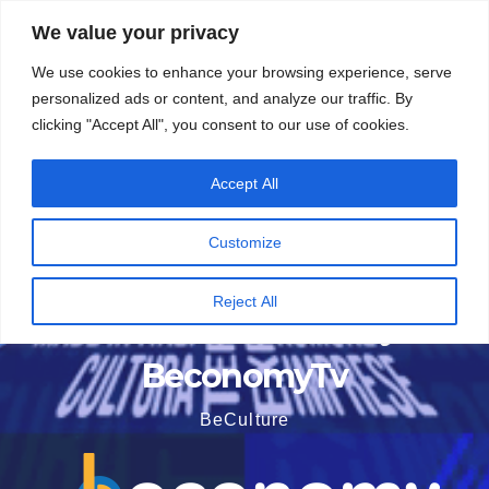
Vai
5 Agosto 2026
21:31
We value your privacy
al
We use cookies to enhance your browsing experience, serve
contenuto
personalized ads or content, and analyze our traffic. By
clicking "Accept All", you consent to our use of cookies.
Accept All
Customize
Reject All
BeconomyTv
BeCulture