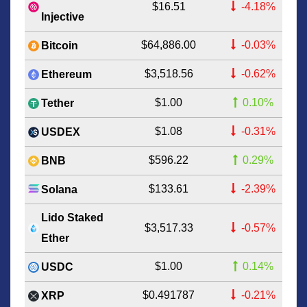
$16.51
-4.18%
Injective
$64,886.00
-0.03%
Bitcoin
$3,518.56
-0.62%
Ethereum
$1.00
0.10%
Tether
$1.08
-0.31%
USDEX
$596.22
0.29%
BNB
$133.61
-2.39%
Solana
Lido Staked
$3,517.33
-0.57%
Ether
$1.00
0.14%
USDC
$0.491787
-0.21%
XRP