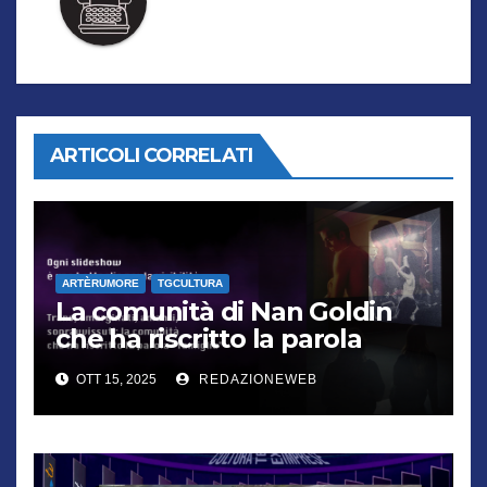
ARTICOLI CORRELATI
ARTÈRUMORE
TGCULTURA
La comunità di Nan Goldin
che ha riscritto la parola
“famiglia”
OTT 15, 2025
REDAZIONEWEB