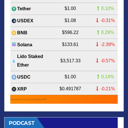
$1.00
0.10%
Tether
$1.08
-0.31%
USDEX
$596.22
0.29%
BNB
$133.61
-2.39%
Solana
Lido Staked
$3,517.33
-0.57%
Ether
$1.00
0.14%
USDC
$0.491787
-0.21%
XRP
Powered by CoinGecko API
PODCAST