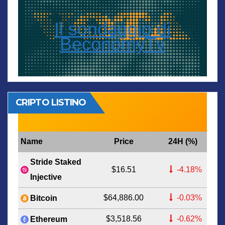
Il sondaggio di
BeconomyTv
CRIPTO LISTINO
Name
Price
24H (%)
Stride Staked
$16.51
-4.18%
Injective
$64,886.00
-0.03%
Bitcoin
$3,518.56
-0.62%
Ethereum