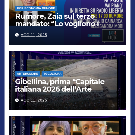
POP ECONOMIA RUMORE
Rumore, Zaia sul terzo
mandato: “Lo vogliono i
cittadini, chi non lo capisce
AGO 11, 2025
verrà punito”
ARTÈRUMORE
TGCULTURA
Gibellina, prima “Capitale
italiana 2026 dell’Arte
contemporanea”
AGO 11, 2025