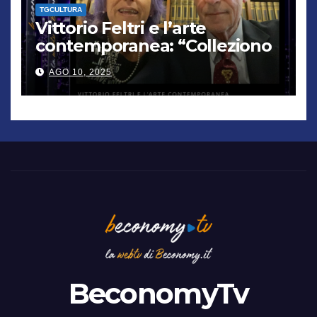
TGCULTURA
Vittorio Feltri e l’arte
contemporanea: “Colleziono
De Chirico. Cattelan? Un
AGO 10, 2025
genio”
BeconomyTv