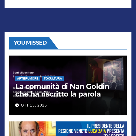
YOU MISSED
ARTÈRUMORE
TGCULTURA
La comunità di Nan Goldin
che ha riscritto la parola
“famiglia”
OTT 15, 2025