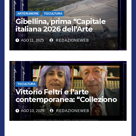
ARTÈRUMORE
TGCULTURA
Gibellina, prima “Capitale
italiana 2026 dell’Arte
contemporanea”
AGO 11, 2025
REDAZIONEWEB
TGCULTURA
Vittorio Feltri e l’arte
contemporanea: “Colleziono
De Chirico. Cattelan? Un
AGO 10, 2025
REDAZIONEWEB
genio”