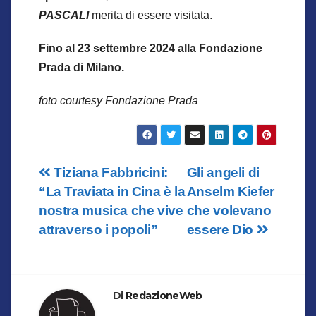
PASCALI
merita di essere visitata.
Fino al 23 settembre 2024 alla Fondazione
Prada di Milano.
foto courtesy Fondazione Prada
Navigazione
Tiziana Fabbricini:
Gli angeli di
“La Traviata in Cina è la
Anselm Kiefer
articoli
nostra musica che vive
che volevano
attraverso i popoli”
essere Dio
Di
RedazioneWeb