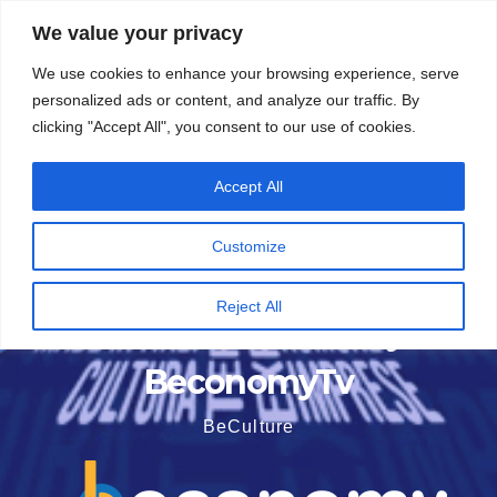
Vai
5 Agosto 2026
15:53
We value your privacy
al
We use cookies to enhance your browsing experience, serve
contenuto
personalized ads or content, and analyze our traffic. By
clicking "Accept All", you consent to our use of cookies.
Accept All
Customize
Reject All
BeconomyTv
BeCulture