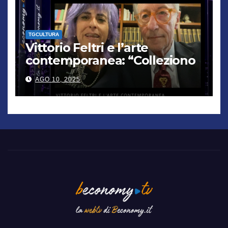
TGCULTURA
Vittorio Feltri e l’arte
contemporanea: “Colleziono
De Chirico. Cattelan? Un
AGO 10, 2025
genio”