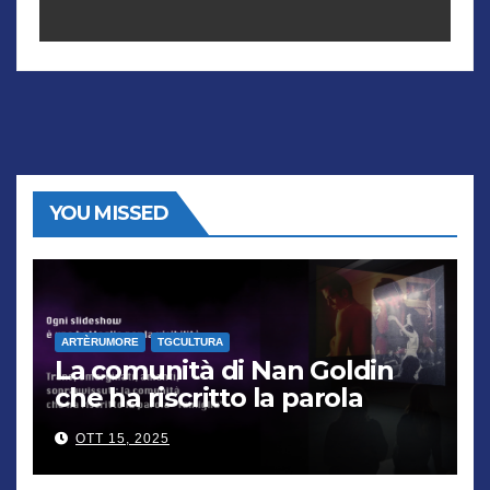
YOU MISSED
ARTÈRUMORE
TGCULTURA
La comunità di Nan Goldin
che ha riscritto la parola
“famiglia”
OTT 15, 2025