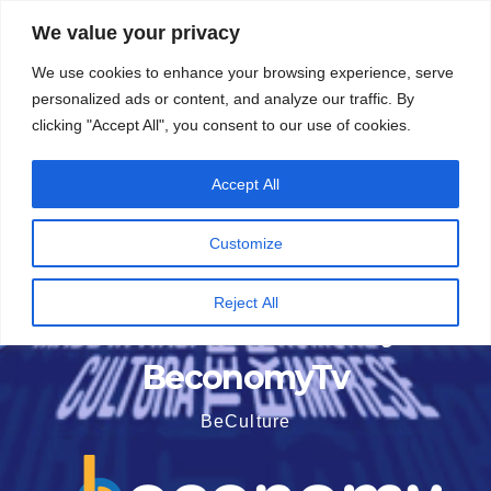
Vai
5 Agosto 2026
16:01
We value your privacy
al
We use cookies to enhance your browsing experience, serve
contenuto
personalized ads or content, and analyze our traffic. By
clicking "Accept All", you consent to our use of cookies.
Accept All
Customize
Reject All
BeconomyTv
BeCulture