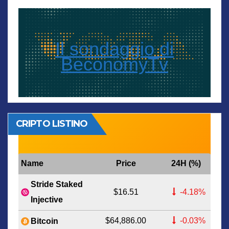
Il sondaggio di
BeconomyTv
CRIPTO LISTINO
Name
Price
24H (%)
Stride Staked
$16.51
-4.18%
Injective
$64,886.00
-0.03%
Bitcoin