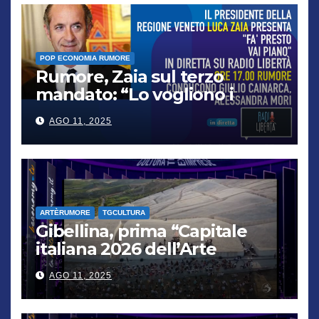
POP ECONOMIA RUMORE
Rumore, Zaia sul terzo
mandato: “Lo vogliono i
cittadini, chi non lo capisce
AGO 11, 2025
verrà punito”
ARTÈRUMORE
TGCULTURA
Gibellina, prima “Capitale
italiana 2026 dell’Arte
contemporanea”
AGO 11, 2025