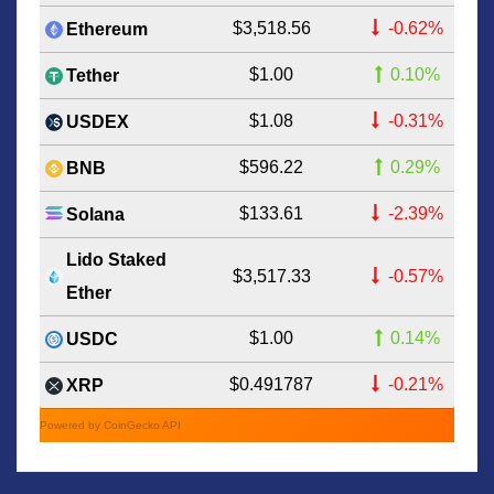
$3,518.56
-0.62%
Ethereum
$1.00
0.10%
Tether
$1.08
-0.31%
USDEX
$596.22
0.29%
BNB
$133.61
-2.39%
Solana
Lido Staked
$3,517.33
-0.57%
Ether
$1.00
0.14%
USDC
$0.491787
-0.21%
XRP
Powered by CoinGecko API