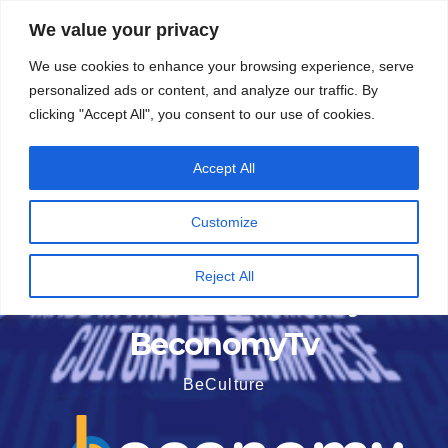
Vai
5 Agosto 2026
15:51
We value your privacy
al
We use cookies to enhance your browsing experience, serve
contenuto
personalized ads or content, and analyze our traffic. By
clicking "Accept All", you consent to our use of cookies.
Accept All
Customize
Reject All
BeconomyTv
BeCulture