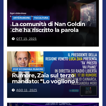
ARTÈRUMORE
TGCULTURA
La comunità di Nan Goldin
che ha riscritto la parola
“famiglia”
OTT 15, 2025
POP ECONOMIA RUMORE
Rumore, Zaia sul terzo
mandato: “Lo vogliono i
cittadini, chi non lo capisce
AGO 11, 2025
verrà punito”