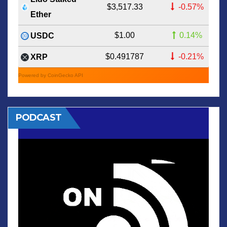
$3,517.33
-0.57%
Ether
$1.00
0.14%
USDC
$0.491787
-0.21%
XRP
Powered by CoinGecko API
PODCAST