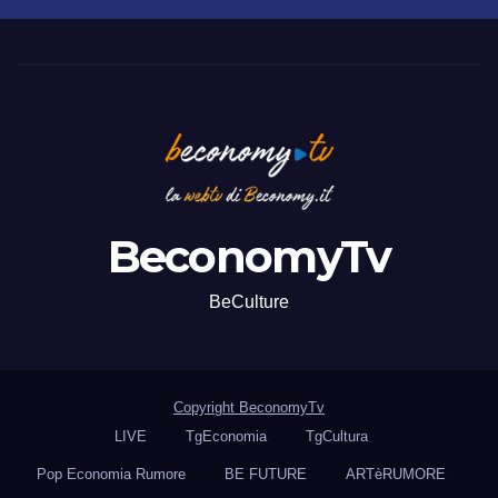
BeconomyTv
BeCulture
Copyright BeconomyTv
LIVE
TgEconomia
TgCultura
Pop Economia Rumore
BE FUTURE
ARTèRUMORE