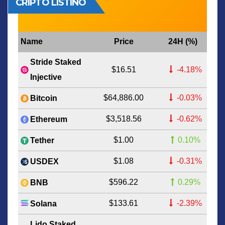
CRIPTO LISTINO
Name
Price
24H (%)
Stride Staked
$16.51
-4.18%
Injective
$64,886.00
-0.03%
Bitcoin
$3,518.56
-0.62%
Ethereum
$1.00
0.10%
Tether
$1.08
-0.31%
USDEX
$596.22
0.29%
BNB
$133.61
-2.39%
Solana
Lido Staked