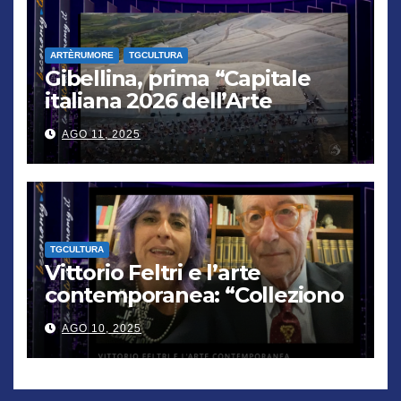
ARTÈRUMORE
TGCULTURA
Gibellina, prima “Capitale
italiana 2026 dell’Arte
contemporanea”
AGO 11, 2025
TGCULTURA
Vittorio Feltri e l’arte
contemporanea: “Colleziono
De Chirico. Cattelan? Un
AGO 10, 2025
genio”