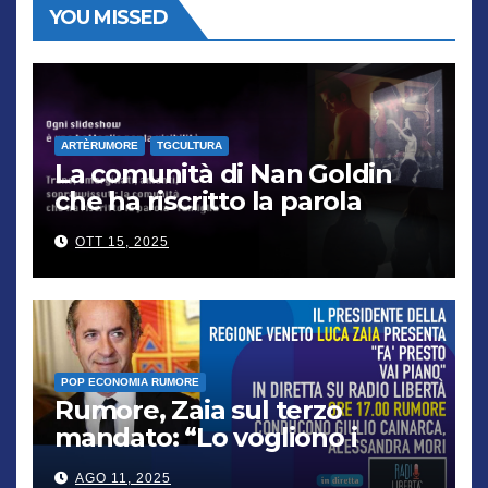
YOU MISSED
ARTÈRUMORE
TGCULTURA
La comunità di Nan Goldin
che ha riscritto la parola
“famiglia”
OTT 15, 2025
POP ECONOMIA RUMORE
Rumore, Zaia sul terzo
mandato: “Lo vogliono i
cittadini, chi non lo capisce
AGO 11, 2025