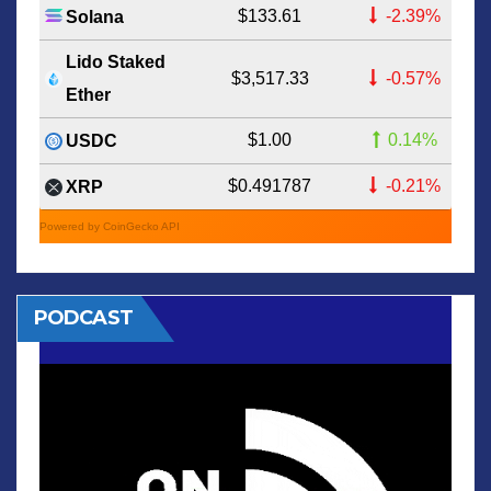
$133.61
-2.39%
Solana
Lido Staked
$3,517.33
-0.57%
Ether
$1.00
0.14%
USDC
$0.491787
-0.21%
XRP
Powered by CoinGecko API
PODCAST