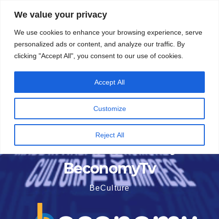
Vai
6 Agosto 2026
2:21
We value your privacy
al
We use cookies to enhance your browsing experience, serve
contenuto
personalized ads or content, and analyze our traffic. By
clicking "Accept All", you consent to our use of cookies.
Accept All
Customize
Reject All
BeconomyTv
BeCulture