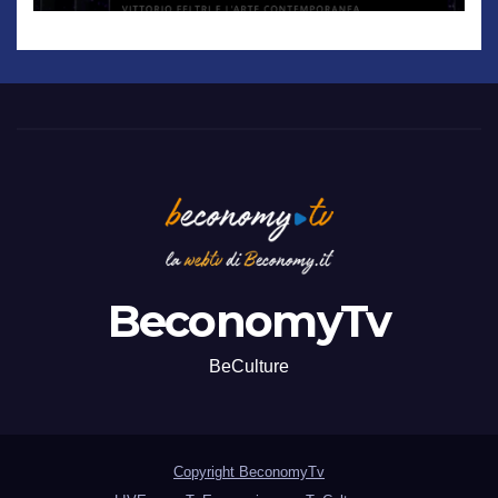
BeconomyTv
BeCulture
Copyright BeconomyTv