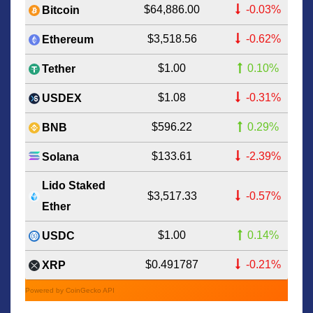
$64,886.00
-0.03%
Bitcoin
$3,518.56
-0.62%
Ethereum
$1.00
0.10%
Tether
$1.08
-0.31%
USDEX
$596.22
0.29%
BNB
$133.61
-2.39%
Solana
Lido Staked
$3,517.33
-0.57%
Ether
$1.00
0.14%
USDC
$0.491787
-0.21%
XRP
Powered by CoinGecko API