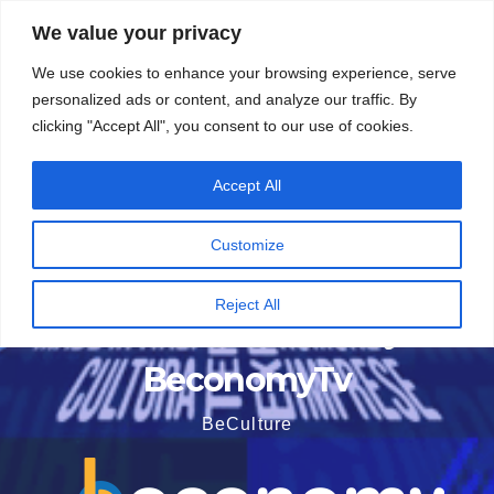
Vai
5 Agosto 2026
15:51
We value your privacy
al
We use cookies to enhance your browsing experience, serve
contenuto
personalized ads or content, and analyze our traffic. By
clicking "Accept All", you consent to our use of cookies.
Accept All
Customize
Reject All
BeconomyTv
BeCulture