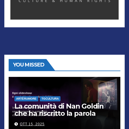
YOU MISSED
ARTÈRUMORE
TGCULTURA
La comunità di Nan Goldin
che ha riscritto la parola
“famiglia”
OTT 15, 2025