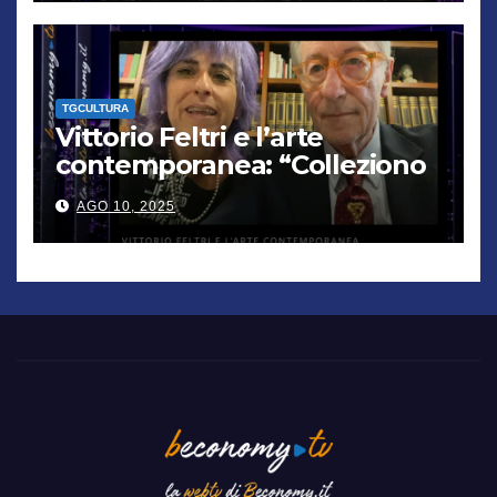
TGCULTURA
Vittorio Feltri e l’arte
contemporanea: “Colleziono
De Chirico. Cattelan? Un
AGO 10, 2025
genio”