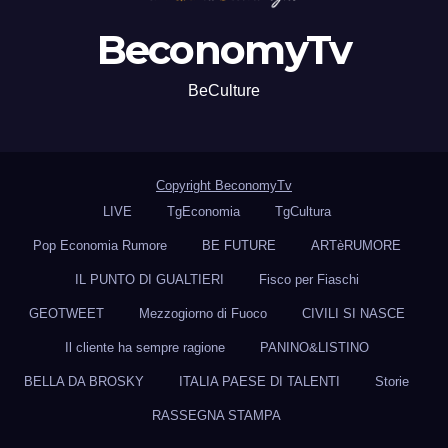
BeconomyTv
BeCulture
Copyright BeconomyTv
LIVE
TgEconomia
TgCultura
Pop Economia Rumore
BE FUTURE
ARTèRUMORE
IL PUNTO DI GUALTIERI
Fisco per Fiaschi
GEOTWEET
Mezzogiorno di Fuoco
CIVILI SI NASCE
Il cliente ha sempre ragione
PANINO&LISTINO
BELLA DA BROSKY
ITALIA PAESE DI TALENTI
Storie
RASSEGNA STAMPA