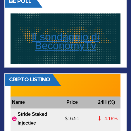
BE POLL
Il sondaggio di
BeconomyTv
CRIPTO LISTINO
Name
Price
24H (%)
Stride Staked
$16.51
-4.18%
Injective