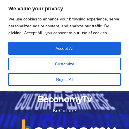
Vai
5 Agosto 2026
16:03
We value your privacy
al
We use cookies to enhance your browsing experience, serve
contenuto
personalized ads or content, and analyze our traffic. By
clicking "Accept All", you consent to our use of cookies.
Accept All
Customize
Reject All
BeconomyTv
BeCulture