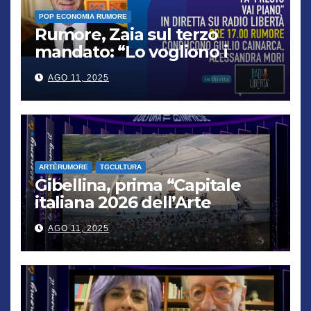
POP ECONOMIA RUMORE
Rumore, Zaia sul terzo
mandato: “Lo vogliono i
cittadini, chi non lo capisce
AGO 11, 2025
verrà punito”
ARTÈRUMORE
TGCULTURA
Gibellina, prima “Capitale
italiana 2026 dell’Arte
contemporanea”
AGO 11, 2025