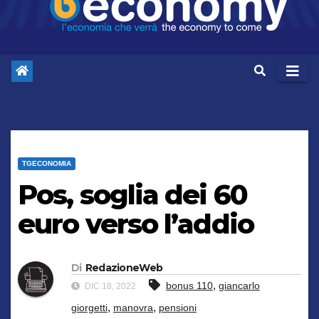
TGECONOMIA
Pos, soglia dei 60
euro verso l’addio
Di
RedazioneWeb
,
bonus 110
giancarlo
DIC 18, 2022
,
,
giorgetti
manovra
pensioni