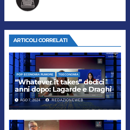
ARTICOLI CORRELATI
POP ECONOMIA RUMORE
TGECONOMIA
“Whatever it takes” dodici
anni dopo: Lagarde e Draghi
ai raggi X
AGO 7, 2024
REDAZIONEWEB