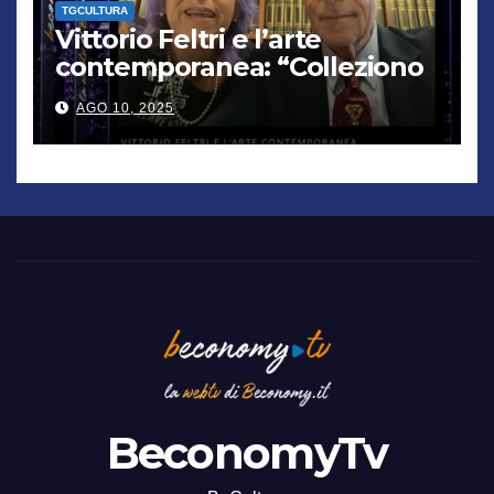
TGCULTURA
Vittorio Feltri e l’arte
contemporanea: “Colleziono
De Chirico. Cattelan? Un
AGO 10, 2025
genio”
BeconomyTv