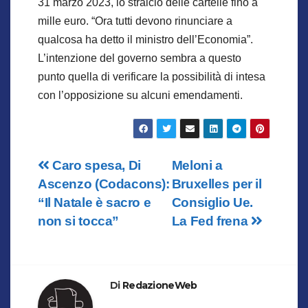
31 marzo 2023, lo stralcio delle cartelle fino a
mille euro. “Ora tutti devono rinunciare a
qualcosa ha detto il ministro dell’Economia”.
L’intenzione del governo sembra a questo
punto quella di verificare la possibilità di intesa
con l’opposizione su alcuni emendamenti.
Navigazione
Caro spesa, Di
Meloni a
Ascenzo (Codacons):
Bruxelles per il
articoli
“Il Natale è sacro e
Consiglio Ue.
non si tocca”
La Fed frena
Di
RedazioneWeb