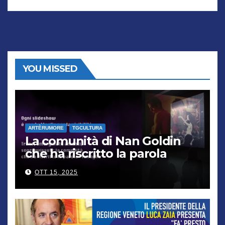
YOU MISSED
ARTÈRUMORE
TGCULTURA
La comunità di Nan Goldin
che ha riscritto la parola
“famiglia”
OTT 15, 2025