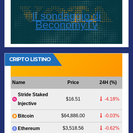
Il sondaggio di
BeconomyTv
CRIPTO LISTINO
Name
Price
24H (%)
Stride Staked
$16.51
-4.18%
Injective
$64,886.00
-0.03%
Bitcoin
$3,518.56
-0.62%
Ethereum