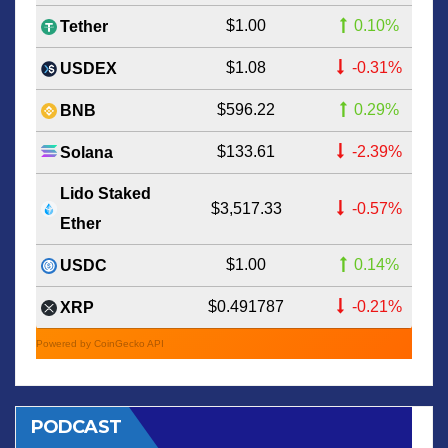
$1.00
0.10%
Tether
$1.08
-0.31%
USDEX
$596.22
0.29%
BNB
$133.61
-2.39%
Solana
Lido Staked
$3,517.33
-0.57%
Ether
$1.00
0.14%
USDC
$0.491787
-0.21%
XRP
Powered by CoinGecko API
PODCAST