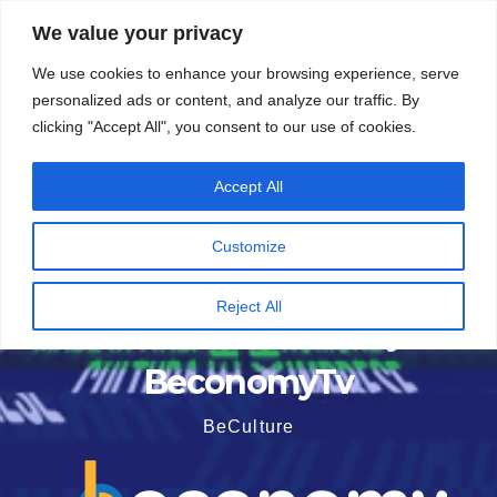
Vai
5 Agosto 2026
21:00
We value your privacy
al
We use cookies to enhance your browsing experience, serve
contenuto
personalized ads or content, and analyze our traffic. By
clicking "Accept All", you consent to our use of cookies.
Accept All
Customize
Reject All
BeconomyTv
BeCulture