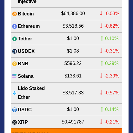
Injective
$64,886.00
-0.03%
Bitcoin
$3,518.56
-0.62%
Ethereum
$1.00
0.10%
Tether
$1.08
-0.31%
USDEX
$596.22
0.29%
BNB
$133.61
-2.39%
Solana
Lido Staked
$3,517.33
-0.57%
Ether
$1.00
0.14%
USDC
$0.491787
-0.21%
XRP
Powered by CoinGecko API