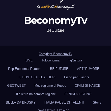
BeconomyTv
BeCulture
Copyright BeconomyTv
LIVE
TgEconomia
TgCultura
Pop Economia Rumore
BE FUTURE
ARTèRUMORE
IL PUNTO DI GUALTIERI
Fisco per Fiaschi
GEOTWEET
Mezzogiorno di Fuoco
CIVILI SI NASCE
Il cliente ha sempre ragione
PANINO&LISTINO
BELLA DA BROSKY
ITALIA PAESE DI TALENTI
Storie
RASSEGNA STAMPA