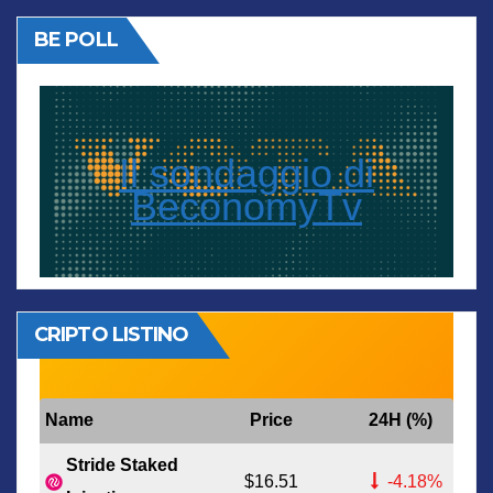
BE POLL
Il sondaggio di
BeconomyTv
CRIPTO LISTINO
Name
Price
24H (%)
Stride Staked
$16.51
-4.18%