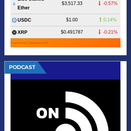
$3,517.33
-0.57%
Ether
$1.00
0.14%
USDC
$0.491787
-0.21%
XRP
Powered by CoinGecko API
PODCAST