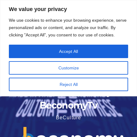
Vai
5 Agosto 2026
9:07
We value your privacy
al
We use cookies to enhance your browsing experience, serve
contenuto
personalized ads or content, and analyze our traffic. By
clicking "Accept All", you consent to our use of cookies.
Accept All
Customize
Reject All
BeconomyTv
BeCulture