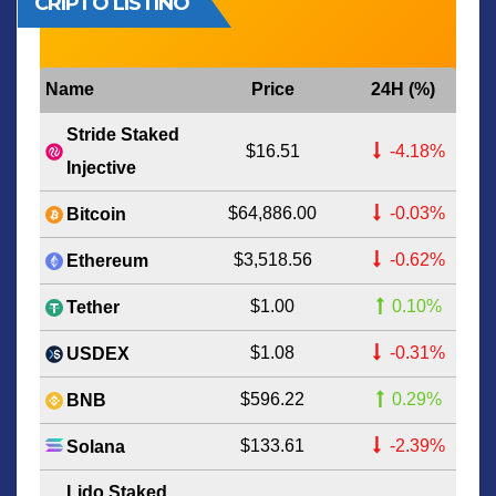
CRIPTO LISTINO
Name
Price
24H (%)
Stride Staked
$16.51
-4.18%
Injective
$64,886.00
-0.03%
Bitcoin
$3,518.56
-0.62%
Ethereum
$1.00
0.10%
Tether
$1.08
-0.31%
USDEX
$596.22
0.29%
BNB
$133.61
-2.39%
Solana
Lido Staked