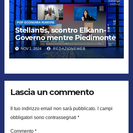
POP ECONOMIA RUMORE
Stellantis, scontro Elkann-
Governo mentre Piedimonte
trema
NOV 1, 2024
REDAZIONEWEB
Lascia un commento
Il tuo indirizzo email non sarà pubblicato.
I campi
obbligatori sono contrassegnati
*
Commento
*