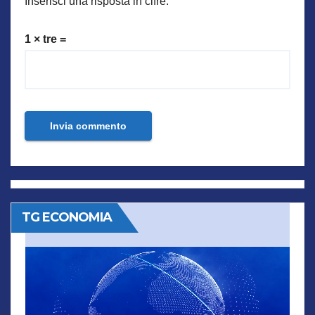
Inserisci una risposta in cifre:
1 × tre =
TG ECONOMIA