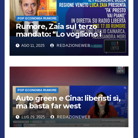
POP ECONOMIA RUMORE
Rumore, Zaia sul terzo
mandato: “Lo vogliono i
cittadini, chi non lo capisce
AGO 11, 2025
REDAZIONEWEB
verrà punito”
POP ECONOMIA RUMORE
Auto green e Cina: liberisti sì,
ma basta far west
LUG 29, 2025
REDAZIONEWEB