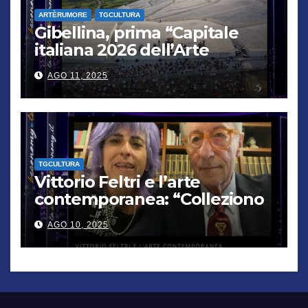
ARTÈRUMORE
TGCULTURA
Gibellina, prima “Capitale
italiana 2026 dell’Arte
contemporanea”
AGO 11, 2025
TGCULTURA
Vittorio Feltri e l’arte
contemporanea: “Colleziono
De Chirico. Cattelan? Un
AGO 10, 2025
genio”