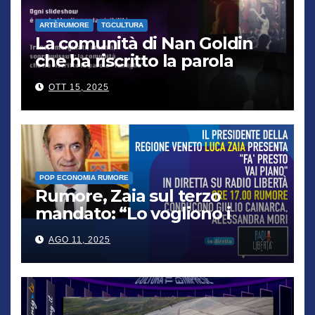
ARTÈRUMORE
TGCULTURA
La comunità di Nan Goldin
che ha riscritto la parola
“famiglia”
OTT 15, 2025
POP ECONOMIA RUMORE
Rumore, Zaia sul terzo
mandato: “Lo vogliono i
cittadini, chi non lo capisce
AGO 11, 2025
verrà punito”