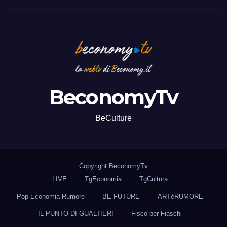
BeconomyTv
BeCulture
Copyright BeconomyTv
LIVE
TgEconomia
TgCultura
Pop Economia Rumore
BE FUTURE
ARTèRUMORE
IL PUNTO DI GUALTIERI
Fisco per Fiaschi