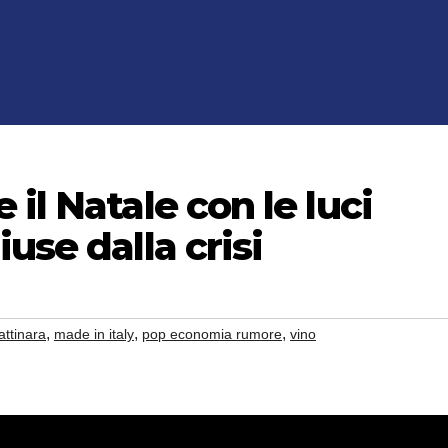
il Natale con le luci
use dalla crisi
,
,
,
attinara
made in italy
pop economia rumore
vino