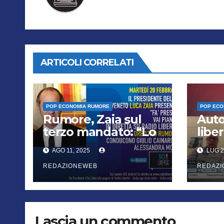
ARTICOLI CORRELATI
POP ECONOMIA RUMORE
POP ECO
Rumore, Zaia sul
Auto
terzo mandato: “Lo
liber
vogliono i cittadini,
far 
AGO 11, 2025
LUG 2
chi non lo capisce
verrà punito”
REDAZIONEWEB
REDAZ
Lascia un commento