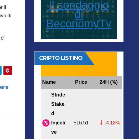
Il sondaggio
r il
di
ivo di
BeconomyTv
ità
CRIPTO LISTINO
Name
Price
24H (%)
ere
Stride
Stake
d
Injecti
$16.51
-4.18%
ve