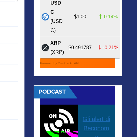
USD
C
$1.00
0.14%
(USD
C)
XRP
$0.491787
-0.21%
(XRP)
Powered by CoinGecko API
PODCAST
Gli alert di
Beconom