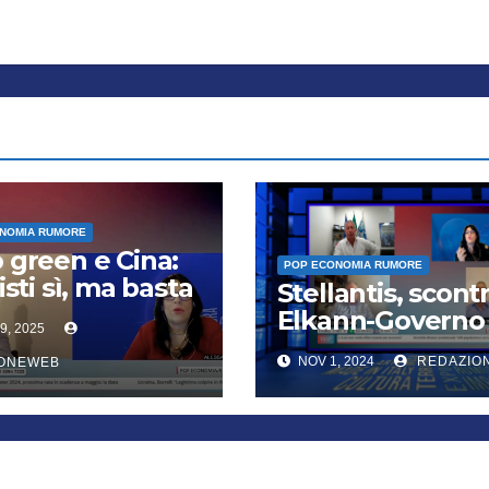
NOMIA RUMORE
 green e Cina:
POP ECONOMIA RUMORE
isti sì, ma basta
Stellantis, scont
west
Elkann-Governo
9, 2025
mentre Piedimo
NOV 1, 2024
REDAZIO
IONEWEB
trema