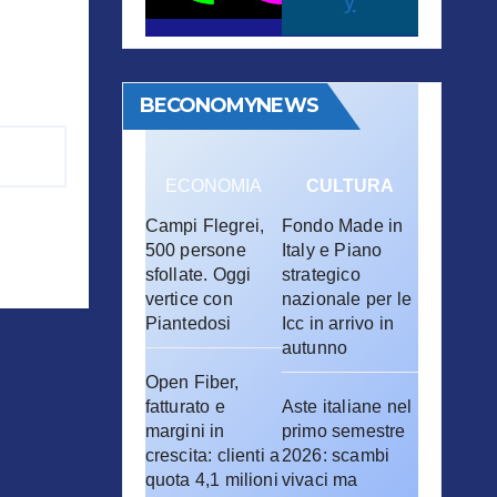
y
BECONOMYNEWS
ECONOMIA
CULTURA
Campi Flegrei,
Fondo Made in
500 persone
Italy e Piano
sfollate. Oggi
strategico
vertice con
nazionale per le
Piantedosi
Icc in arrivo in
autunno
Open Fiber,
fatturato e
Aste italiane nel
margini in
primo semestre
crescita: clienti a
2026: scambi
quota 4,1 milioni
vivaci ma