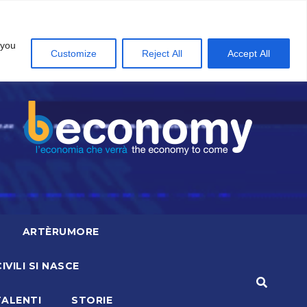
 you
Customize
Reject All
Accept All
ARTÈRUMORE
CIVILI SI NASCE
TALENTI
STORIE