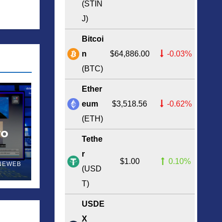
(STIN
J)
Bitcoi
n
$64,886.00
-0.03%
(BTC)
Ether
eum
$3,518.56
-0.62%
(ETH)
ro
Tethe
r
nte
$1.00
0.10%
NEWEB
(USD
T)
USDE
X