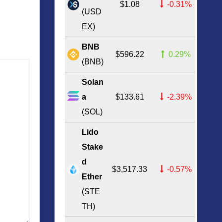
$1.08
-0.31%
(USD
EX)
BNB
$596.22
0.29%
(BNB)
Solan
a
$133.61
-2.39%
(SOL)
Lido
Stake
d
$3,517.33
-0.57%
Ether
(STE
TH)