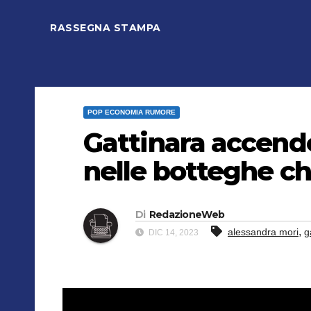
RASSEGNA STAMPA
POP ECONOMIA RUMORE
Gattinara accende 
nelle botteghe chi
Di
RedazioneWeb
,
alessandra mori
g
DIC 14, 2023