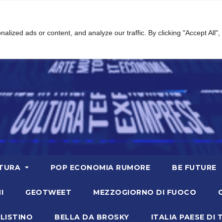
ized ads or content, and analyze our traffic. By clicking "Accept All",
TURA
POP ECONOMIA RUMORE
BE FUTURE
I
GEOTWEET
MEZZOGIORNO DI FUOCO
LISTINO
BELLA DA BROSKY
ITALIA PAESE DI 