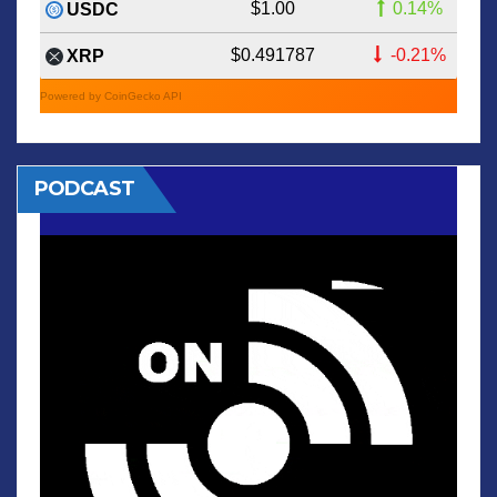
$1.00
0.14%
USDC
$0.491787
-0.21%
XRP
Powered by CoinGecko API
PODCAST