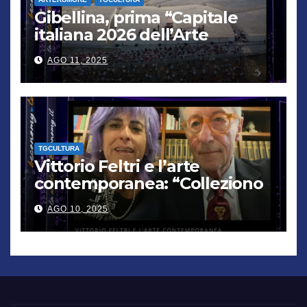
Gibellina, prima “Capitale
italiana 2026 dell’Arte
contemporanea”
AGO 11, 2025
TGCULTURA
Vittorio Feltri e l’arte
contemporanea: “Colleziono
De Chirico. Cattelan? Un
AGO 10, 2025
genio”