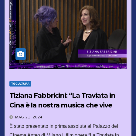
TGCULTURA
Tiziana Fabbricini: “La Traviata in
Cina è la nostra musica che vive
attraverso i popoli”
MAG 21, 2024
È stato presentato in prima assoluta al Palazzo del
Cinema Anteo di Milano il film opera “La Traviata in