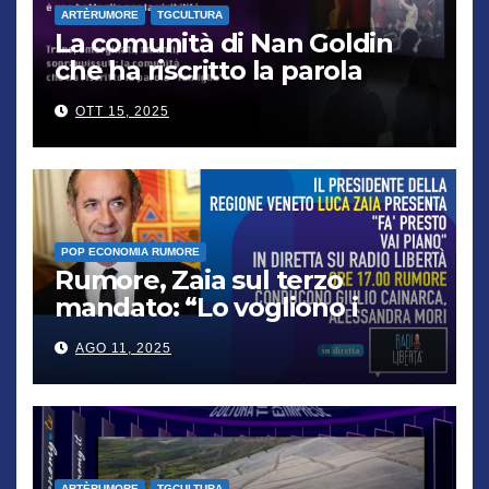
ARTÈRUMORE
TGCULTURA
La comunità di Nan Goldin
che ha riscritto la parola
“famiglia”
OTT 15, 2025
POP ECONOMIA RUMORE
Rumore, Zaia sul terzo
mandato: “Lo vogliono i
cittadini, chi non lo capisce
AGO 11, 2025
verrà punito”
ARTÈRUMORE
TGCULTURA