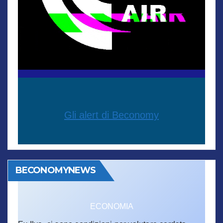
Gli alert di Beconomy
BECONOMYNEWS
ECONOMIA