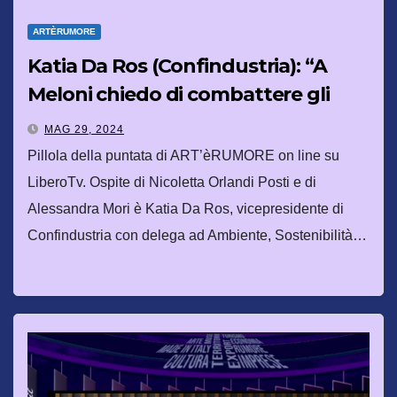
ARTÈRUMORE
Katia Da Ros (Confindustria): “A
Meloni chiedo di combattere gli
stereotipi di genere con la cultura”
MAG 29, 2024
Pillola della puntata di ART’èRUMORE on line su
LiberoTv. Ospite di Nicoletta Orlandi Posti e di
Alessandra Mori è Katia Da Ros, vicepresidente di
Confindustria con delega ad Ambiente, Sostenibilità…