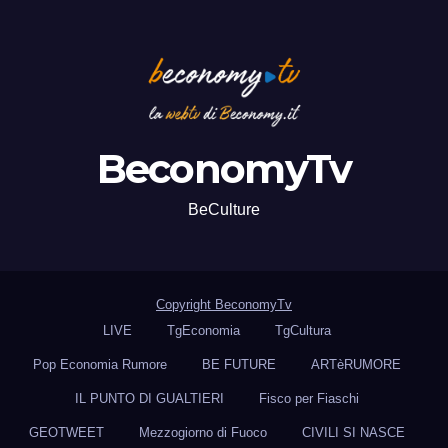
BeconomyTv
BeCulture
Copyright BeconomyTv
LIVE
TgEconomia
TgCultura
Pop Economia Rumore
BE FUTURE
ARTèRUMORE
IL PUNTO DI GUALTIERI
Fisco per Fiaschi
GEOTWEET
Mezzogiorno di Fuoco
CIVILI SI NASCE