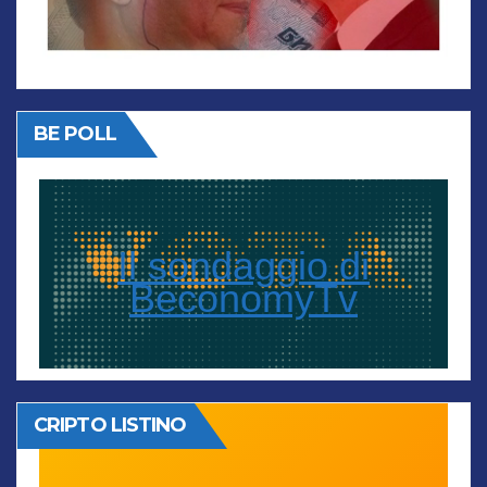
BE POLL
Il sondaggio di
BeconomyTv
CRIPTO LISTINO