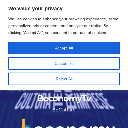
Vai
5 Agosto 2026
15:55
We value your privacy
al
We use cookies to enhance your browsing experience, serve
contenuto
personalized ads or content, and analyze our traffic. By
clicking "Accept All", you consent to our use of cookies.
Accept All
Customize
Reject All
BeconomyTv
BeCulture