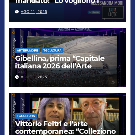
mandato: “Lo vogliono i
cittadini, chi non lo capisce
AGO 11, 2025
verrà punito”
ARTÈRUMORE
TGCULTURA
Gibellina, prima “Capitale
italiana 2026 dell’Arte
contemporanea”
AGO 11, 2025
TGCULTURA
Vittorio Feltri e l’arte
contemporanea: “Colleziono