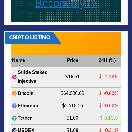
BeconomyTv
CRIPTO LISTINO
Name
Price
24H (%)
Stride Staked
$16.51
-4.18%
Injective
$64,886.00
-0.03%
Bitcoin
$3,518.56
-0.62%
Ethereum
$1.00
0.10%
Tether
$1.08
-0.31%
USDEX