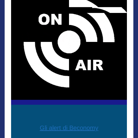
Gli alert di Beconomy