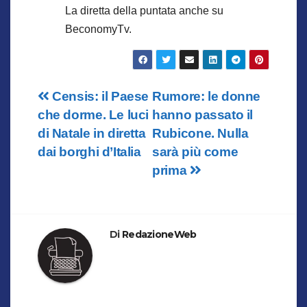
La diretta della puntata anche su
BeconomyTv.
Navigazione
Censis: il Paese
Rumore: le donne
che dorme. Le luci
hanno passato il
articoli
di Natale in diretta
Rubicone. Nulla
dai borghi d’Italia
sarà più come
prima
Di
RedazioneWeb