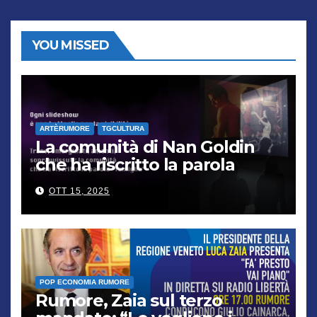
YOU MISSED
ARTÈRUMORE
TGCULTURA
La comunità di Nan Goldin
che ha riscritto la parola
“famiglia”
OTT 15, 2025
POP ECONOMIA RUMORE
Rumore, Zaia sul terzo