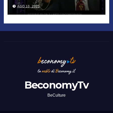
De Chirico. Cattelan? Un
AGO 10, 2025
genio”
BeconomyTv
BeCulture