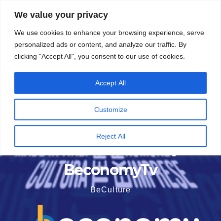
Vai
5 Agosto 2026
15:33
We value your privacy
al
We use cookies to enhance your browsing experience, serve
contenuto
personalized ads or content, and analyze our traffic. By
clicking "Accept All", you consent to our use of cookies.
Accept All
Customize
Reject All
BeconomyTv
BeCulture