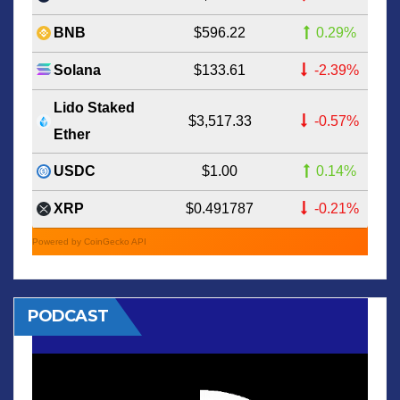
$596.22
0.29%
BNB
$133.61
-2.39%
Solana
Lido Staked
$3,517.33
-0.57%
Ether
$1.00
0.14%
USDC
$0.491787
-0.21%
XRP
Powered by CoinGecko API
PODCAST