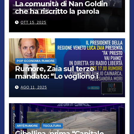
La comunità di Nan Goldin
che ha riscritto la parola
“famiglia”
OTT 15, 2025
POP ECONOMIA RUMORE
Rumore, Zaia sul terzo
mandato: “Lo vogliono i
cittadini, chi non lo capisce
AGO 11, 2025
verrà punito”
ARTÈRUMORE
TGCULTURA
Gibellina, prima “Capitale