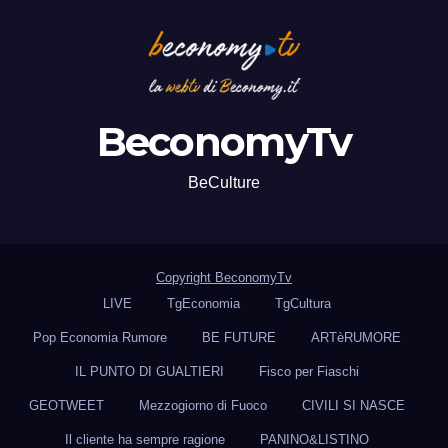
BeconomyTv
BeCulture
Copyright BeconomyTv
LIVE
TgEconomia
TgCultura
Pop Economia Rumore
BE FUTURE
ARTèRUMORE
IL PUNTO DI GUALTIERI
Fisco per Fiaschi
GEOTWEET
Mezzogiorno di Fuoco
CIVILI SI NASCE
Il cliente ha sempre ragione
PANINO&LISTINO