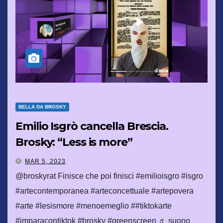
BELLA DA BROSKY
Emilio Isgrò cancella Brescia.
Brosky: “Less is more”
MAR 5, 2023
@broskyrat Finisce che poi finisci #emilioisgro #isgro
#artecontemporanea #arteconcettuale #artepovera
#arte #lesismore #menoemeglio ##tiktokarte
#imparacontiktok #brosky #greenscreen ♬ suono