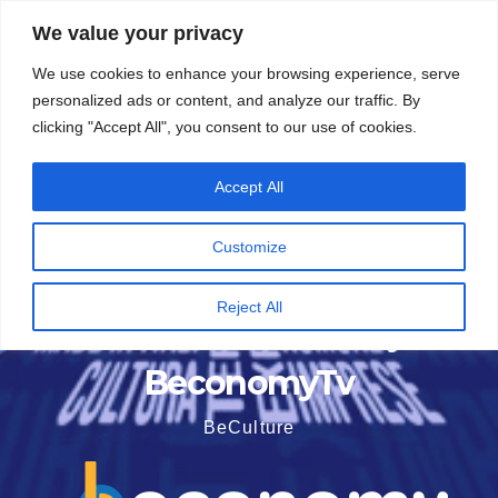
Vai
5 Agosto 2026
22:10
We value your privacy
al
We use cookies to enhance your browsing experience, serve
contenuto
personalized ads or content, and analyze our traffic. By
clicking "Accept All", you consent to our use of cookies.
Accept All
Customize
Reject All
BeconomyTv
BeCulture