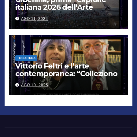
italiana 2026 dell’Arte
contemporanea”
AGO 11, 2025
TGCULTURA
Vittorio Feltri e l’arte
contemporanea: “Colleziono
De Chirico. Cattelan? Un
AGO 10, 2025
genio”