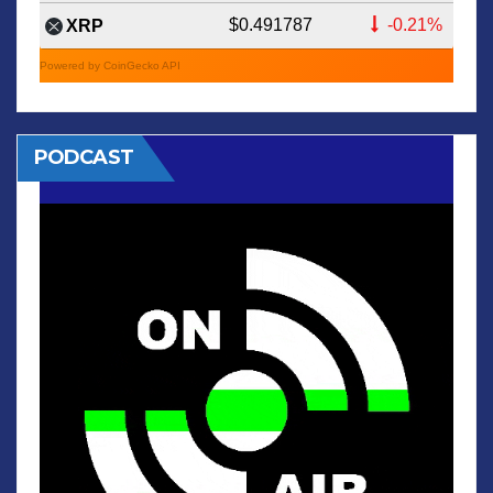
$0.491787
-0.21%
XRP
Powered by CoinGecko API
PODCAST