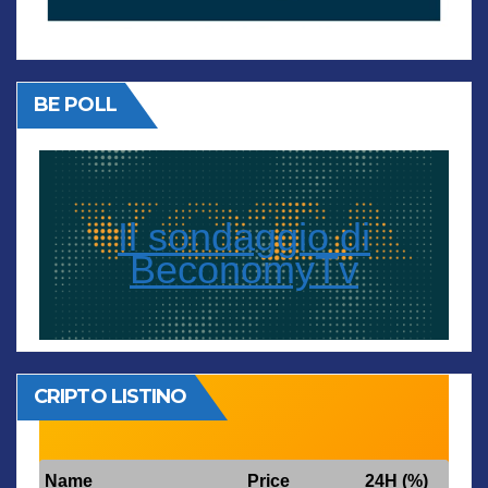
BE POLL
Il sondaggio di
BeconomyTv
CRIPTO LISTINO
Name
Price
24H (%)