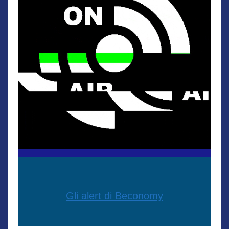
Gli alert di Beconomy