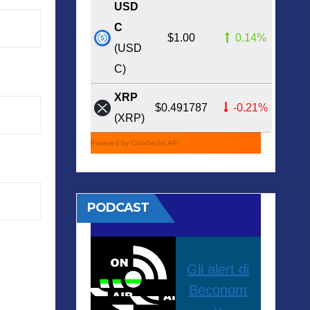
USD
C
$1.00
0.14%
(USD
C)
XRP
$0.491787
-0.21%
(XRP)
Powered by CoinGecko API
PODCAST
Gli alert di
Beconom