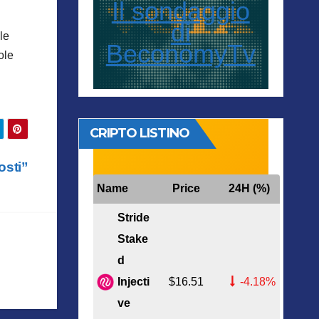
Il sondaggio
di
le
BeconomyTv
ole
CRIPTO LISTINO
osti”
Name
Price
24H (%)
Stride
Stake
d
Injecti
$16.51
-4.18%
ve