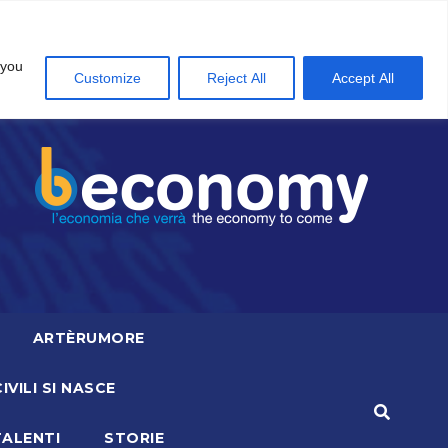
 you
Customize
Reject All
Accept All
ARTÈRUMORE
CIVILI SI NASCE
TALENTI
STORIE