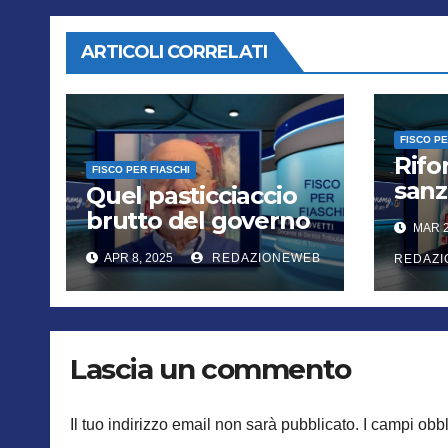
ARTICOLI CORRELATI
FISCO PE
Rifo
FISCO PER FIASCHI
sanz
Quel pasticciaccio
un a
brutto del governo
MAR 2
vers
sugli extraprofitti
APR 8, 2025
REDAZIONEWEB
semp
REDAZ
bancari
Lascia un commento
Il tuo indirizzo email non sarà pubblicato.
I campi obb