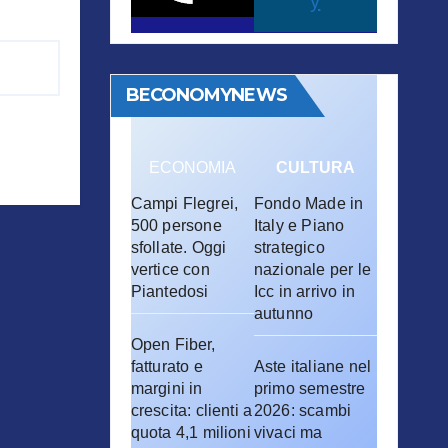
y
BECONOMYNEWS
ECONOMIA
CULTURA
Campi Flegrei,
Fondo Made in
500 persone
Italy e Piano
sfollate. Oggi
strategico
vertice con
nazionale per le
Piantedosi
Icc in arrivo in
autunno
Open Fiber,
fatturato e
Aste italiane nel
margini in
primo semestre
crescita: clienti a
2026: scambi
quota 4,1 milioni
vivaci ma