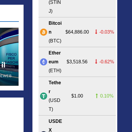
(STIN
J)
Bitcoi
n
$64,886.00
-0.03%
(BTC)
Ether
eum
$3,518.56
-0.62%
il
(ETH)
NEWEB
Tethe
r
$1.00
0.10%
(USD
T)
USDE
X