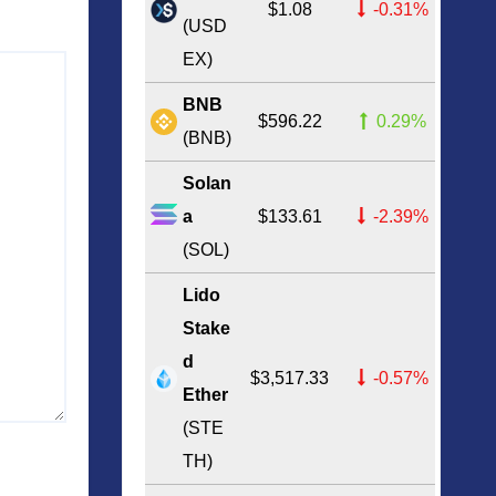
$1.08
-0.31%
(USD
EX)
BNB
$596.22
0.29%
(BNB)
Solan
a
$133.61
-2.39%
(SOL)
Lido
Stake
d
$3,517.33
-0.57%
Ether
(STE
TH)