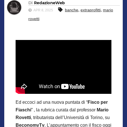
Di
RedazioneWeb
,
,
banche
extraprofitti
mario
APR 8, 2025
rovetti
Ed eccoci ad una nuova puntata di “
Fisco per
Fiaschi
” , la rubrica curata dal professor
Mario
Rovetti
, tributarista dell’Università di Torino, su
BeconomyTv
. L’appuntamento con il fisco oggi