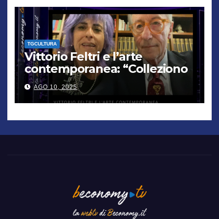
TGCULTURA
Vittorio Feltri e l’arte
contemporanea: “Colleziono
De Chirico. Cattelan? Un
AGO 10, 2025
genio”