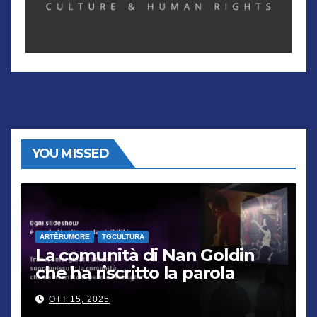
YOU MISSED
ARTÈRUMORE
TGCULTURA
La comunità di Nan Goldin
che ha riscritto la parola
“famiglia”
OTT 15, 2025