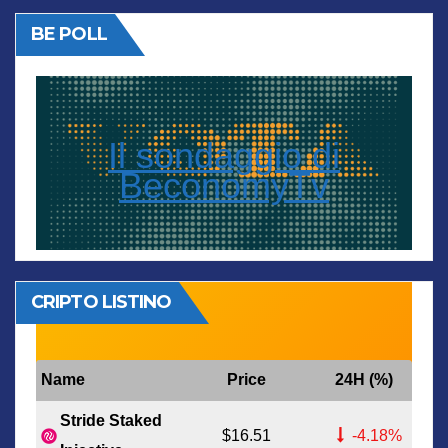
BE POLL
Il sondaggio di
BeconomyTv
CRIPTO LISTINO
Name
Price
24H (%)
Stride Staked
$16.51
-4.18%