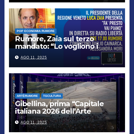
POP ECONOMIA RUMORE
Rumore, Zaia sul terzo
mandato: “Lo vogliono i
cittadini, chi non lo capisce
AGO 11, 2025
verrà punito”
ARTÈRUMORE
TGCULTURA
Gibellina, prima “Capitale
italiana 2026 dell’Arte
contemporanea”
AGO 11, 2025