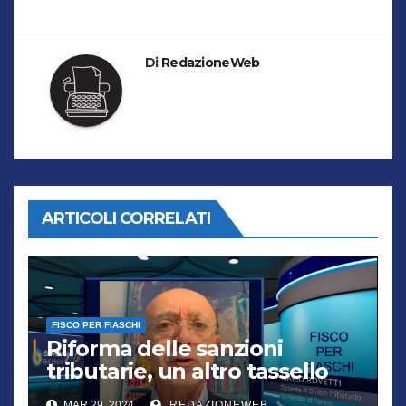
Di
RedazioneWeb
ARTICOLI CORRELATI
FISCO PER FIASCHI
Riforma delle sanzioni
tributarie, un altro tassello
verso la semplificazione
MAR 29, 2024
REDAZIONEWEB