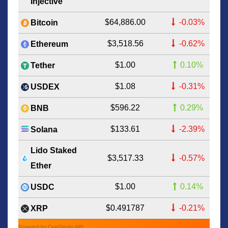
Injective
$64,886.00
-0.03%
Bitcoin
$3,518.56
-0.62%
Ethereum
$1.00
0.10%
Tether
$1.08
-0.31%
USDEX
$596.22
0.29%
BNB
$133.61
-2.39%
Solana
Lido Staked
$3,517.33
-0.57%
Ether
$1.00
0.14%
USDC
$0.491787
-0.21%
XRP
Powered by CoinGecko API