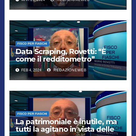
FISCO PER FIASCHI
Data Scraping, Rovetti: “È
come il redditometro”
FEB 4, 2024
REDAZIONEWEB
FISCO PER FIASCHI
La patrimoniale è inutile, ma
tutti la agitano in vista delle