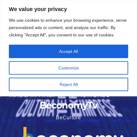
Vai
5 Agosto 2026
8:11
We value your privacy
al
We use cookies to enhance your browsing experience, serve
contenuto
personalized ads or content, and analyze our traffic. By
clicking "Accept All", you consent to our use of cookies.
Accept All
Customize
Reject All
BeconomyTv
BeCulture