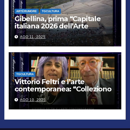
ARTÈRUMORE
TGCULTURA
Gibellina, prima “Capitale
italiana 2026 dell’Arte
contemporanea”
AGO 11, 2025
TGCULTURA
Vittorio Feltri e l’arte
contemporanea: “Colleziono
De Chirico. Cattelan? Un
AGO 10, 2025
genio”