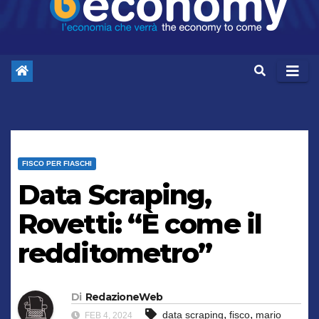
FISCO PER FIASCHI
Data Scraping,
Rovetti: “È come il
redditometro”
Di
RedazioneWeb
,
,
data scraping
fisco
mario
FEB 4, 2024