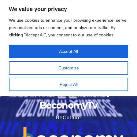
Vai
5 Agosto 2026
21:52
We value your privacy
al
We use cookies to enhance your browsing experience, serve
contenuto
personalized ads or content, and analyze our traffic. By
clicking "Accept All", you consent to our use of cookies.
Accept All
Customize
Reject All
BeconomyTv
BeCulture