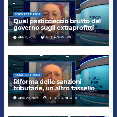
FISCO PER FIASCHI
Quel pasticciaccio brutto del
governo sugli extraprofitti
bancari
APR 8, 2025
REDAZIONEWEB
FISCO PER FIASCHI
Riforma delle sanzioni
tributarie, un altro tassello
verso la semplificazione
MAR 29, 2024
REDAZIONEWEB