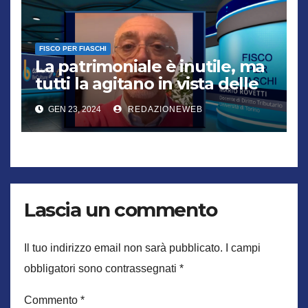
FISCO PER FIASCHI
La patrimoniale è inutile, ma
tutti la agitano in vista delle
elezioni
GEN 23, 2024
REDAZIONEWEB
Lascia un commento
Il tuo indirizzo email non sarà pubblicato.
I campi
obbligatori sono contrassegnati
*
Commento
*