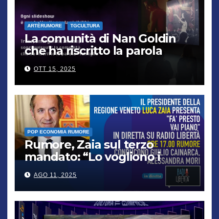
ARTÈRUMORE
TGCULTURA
La comunità di Nan Goldin
che ha riscritto la parola
“famiglia”
OTT 15, 2025
POP ECONOMIA RUMORE
Rumore, Zaia sul terzo
mandato: “Lo vogliono i
cittadini, chi non lo capisce
AGO 11, 2025
verrà punito”