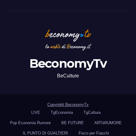
BeconomyTv
BeCulture
Copyright BeconomyTv
LIVE
TgEconomia
TgCultura
Pop Economia Rumore
BE FUTURE
ARTèRUMORE
IL PUNTO DI GUALTIERI
Fisco per Fiaschi