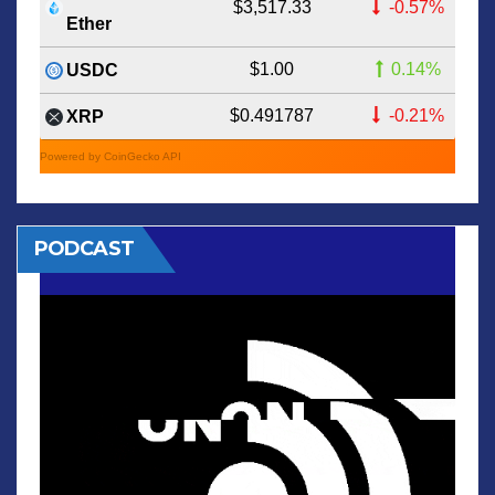
$3,517.33
-0.57%
Ether
$1.00
0.14%
USDC
$0.491787
-0.21%
XRP
Powered by CoinGecko API
PODCAST