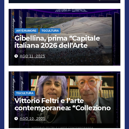
ARTÈRUMORE
TGCULTURA
Gibellina, prima “Capitale
italiana 2026 dell’Arte
contemporanea”
AGO 11, 2025
TGCULTURA
Vittorio Feltri e l’arte
contemporanea: “Colleziono
De Chirico. Cattelan? Un
AGO 10, 2025
genio”