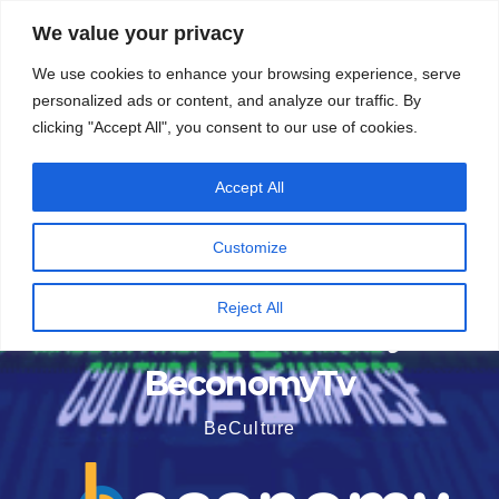
Vai
5 Agosto 2026
6:16
We value your privacy
al
We use cookies to enhance your browsing experience, serve
contenuto
personalized ads or content, and analyze our traffic. By
clicking "Accept All", you consent to our use of cookies.
Accept All
Customize
Reject All
BeconomyTv
BeCulture