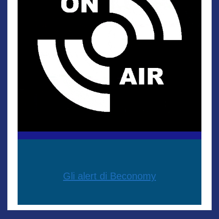
Gli alert di Beconomy