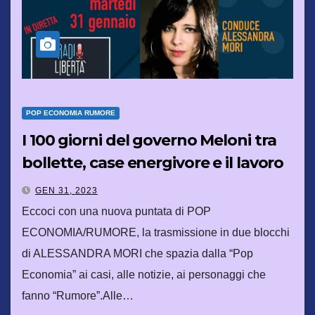
POP ECONOMIA RUMORE
I 100 giorni del governo Meloni tra
bollette, case energivore e il lavoro
che non c’è
GEN 31, 2023
Eccoci con una nuova puntata di POP
ECONOMIA/RUMORE, la trasmissione in due blocchi
di ALESSANDRA MORI che spazia dalla “Pop
Economia” ai casi, alle notizie, ai personaggi che
fanno “Rumore”.Alle…