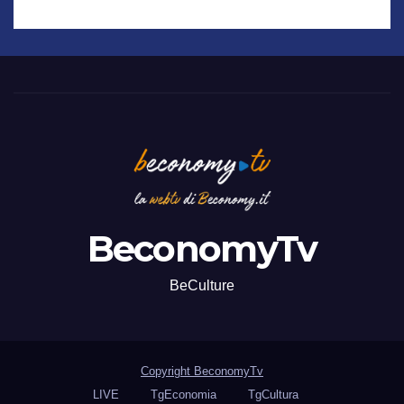
BeconomyTv
BeCulture
Copyright BeconomyTv
LIVE
TgEconomia
TgCultura