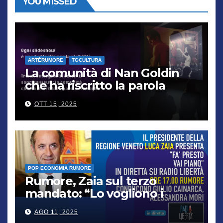
YOU MISSED
ARTÈRUMORE
TGCULTURA
La comunità di Nan Goldin
che ha riscritto la parola
“famiglia”
OTT 15, 2025
POP ECONOMIA RUMORE
Rumore, Zaia sul terzo
mandato: “Lo vogliono i
cittadini, chi non lo capisce
AGO 11, 2025
verrà punito”