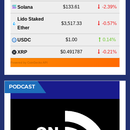
$133.61
-2.39%
Solana
Lido Staked
$3,517.33
-0.57%
Ether
$1.00
0.14%
USDC
$0.491787
-0.21%
XRP
Powered by CoinGecko API
PODCAST