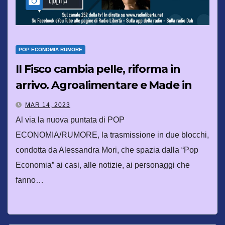
POP ECONOMIA RUMORE
Il Fisco cambia pelle, riforma in
arrivo. Agroalimentare e Made in
Italy: binomio d’oro
MAR 14, 2023
Al via la nuova puntata di POP
ECONOMIA/RUMORE, la trasmissione in due blocchi,
condotta da Alessandra Mori, che spazia dalla “Pop
Economia” ai casi, alle notizie, ai personaggi che
fanno…