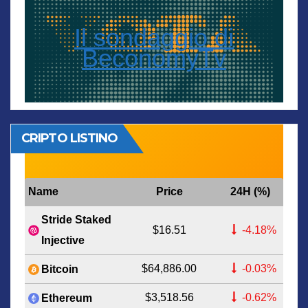
Il sondaggio di
BeconomyTv
CRIPTO LISTINO
Name
Price
24H (%)
Stride Staked
$16.51
-4.18%
Injective
$64,886.00
-0.03%
Bitcoin
$3,518.56
-0.62%
Ethereum