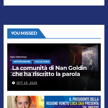
YOU MISSED
ARTÈRUMORE
TGCULTURA
La comunità di Nan Goldin
che ha riscritto la parola
“famiglia”
OTT 15, 2025