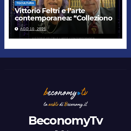
TGCULTURA
Vittorio Feltri e l’arte
contemporanea: “Colleziono
De Chirico. Cattelan? Un
AGO 10, 2025
genio”
BeconomyTv