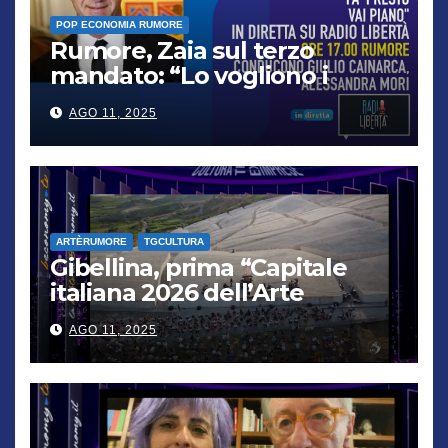
POP ECONOMIA RUMORE
Rumore, Zaia sul terzo
mandato: “Lo vogliono i
cittadini, chi non lo capisce
AGO 11, 2025
verrà punito”
ARTÈRUMORE
TGCULTURA
Gibellina, prima “Capitale
italiana 2026 dell’Arte
contemporanea”
AGO 11, 2025