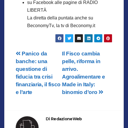
su Facebook alle pagine di RADIO
LIBERTÀ
La diretta della puntata anche su
BeconomyTv, la tv di Beconomy.it
Navigazione
Panico da
Il Fisco cambia
banche: una
pelle, riforma in
articoli
questione di
arrivo.
fiducia tra crisi
Agroalimentare e
finanziaria, il fisco
Made in Italy:
e l’arte
binomio d’oro
Di
RedazioneWeb