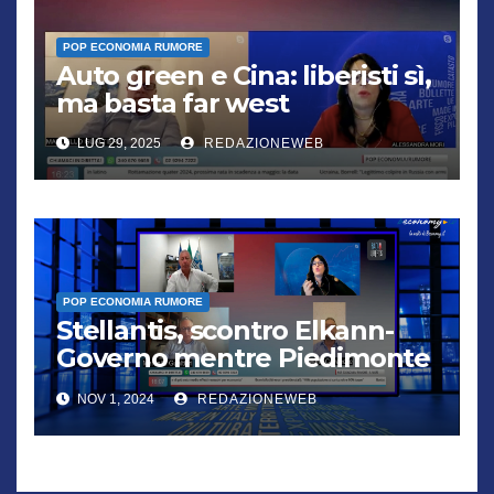
POP ECONOMIA RUMORE
Auto green e Cina: liberisti sì,
ma basta far west
LUG 29, 2025
REDAZIONEWEB
POP ECONOMIA RUMORE
Stellantis, scontro Elkann-
Governo mentre Piedimonte
trema
NOV 1, 2024
REDAZIONEWEB