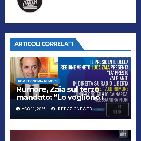
ARTICOLI CORRELATI
POP ECONOMIA RUMORE
Rumore, Zaia sul terzo
mandato: “Lo vogliono i
cittadini, chi non lo capisce
AGO 11, 2025
REDAZIONEWEB
verrà punito”