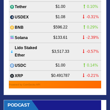
$1.00
0.10%
Tether
$1.08
-0.31%
USDEX
$596.22
0.29%
BNB
$133.61
-2.39%
Solana
Lido Staked
$3,517.33
-0.57%
Ether
$1.00
0.14%
USDC
$0.491787
-0.21%
XRP
Powered by CoinGecko API
PODCAST