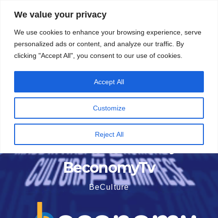
Vai
5 Agosto 2026
19:51
We value your privacy
al
We use cookies to enhance your browsing experience, serve
contenuto
personalized ads or content, and analyze our traffic. By
clicking "Accept All", you consent to our use of cookies.
Accept All
Customize
Reject All
BeconomyTv
BeCulture